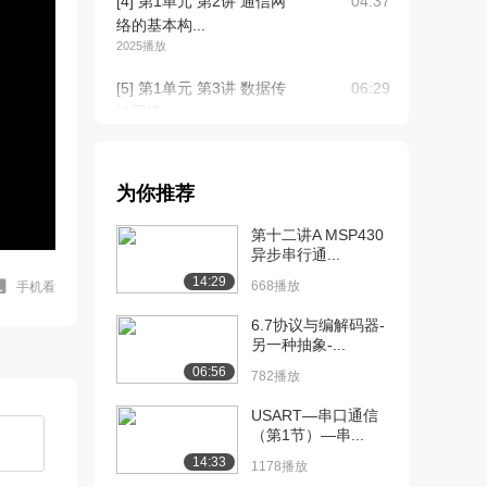
[4] 第1单元 第2讲 通信网
04:37
络的基本构...
2025播放
[5] 第1单元 第3讲 数据传
06:29
输网络
2205播放
[6] 第1单元 第4讲 通信协
06:53
为你推荐
议及分层的...
2485播放
第十二讲A MSP430
异步串行通...
[7] 第1单元 第5讲 OSI协
07:51
14:29
议的体系...
668播放
手机看
1904播放
6.7协议与编解码器-
另一种抽象-...
[8] 第2单元 第1讲 概述&组
04:30
06:56
帧技术
782播放
3122播放
USART—串口通信
（第1节）—串...
[9] 第2单元 第1讲 概述&组
05:30
帧技术（...
14:33
1178播放
1973播放