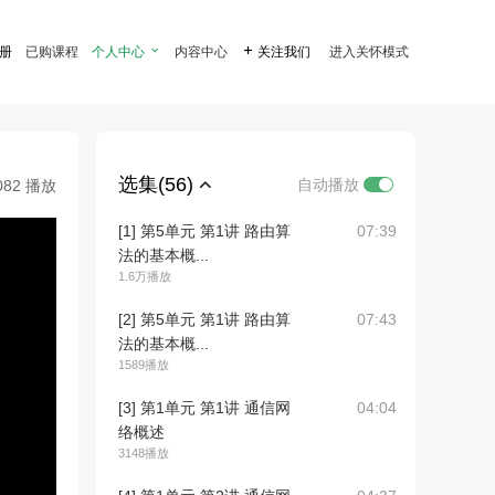
注册
已购课程
个人中心

内容中心

关注我们
进入关怀模式
选集(56)
自动播放
082 播放
[1] 第5单元 第1讲 路由算
07:39
法的基本概...
1.6万播放
[2] 第5单元 第1讲 路由算
07:43
法的基本概...
1589播放
[3] 第1单元 第1讲 通信网
04:04
络概述
3148播放