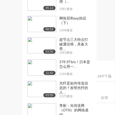
用（...
协议-返回...
1617播放
05:12
1981播放
[16] 第2单元 第5讲 ARQ
09:48
网络层和arp协议
协议-选择...
（下）
1377播放
08:52
1348播放
[17] 第2单元 第6讲 标准的
08:22
超节点三大特点打
数据链路控...
破通信墙，具备大
1012播放
带...
03:50
1063播放
[18] 第2单元 第7讲 网络层
07:33
378.9Tb/s！日本是
（子网层）...
怎么用一...
1204播放
11:42
1184播放
APP下载
[19] 第2单元 第7讲 网络层
07:30
光纤是如何传送信
（子网层）...
息的？发明光纤的
1001播放
人...
03:55
1225播放
反馈
[20] 第2单元 第8讲 运输层
05:09
的端到端传...
李彬：光传送网
1447播放
（OTN）的网络基
础...