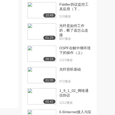
Fiddler协议监控工
[10] 第2单元 第1讲 概述&
05:30
具应用（下...
组帧技术（...
10:49
519播放
1939播放
光纤是如何工作
[11] 第2单元 第2讲 差错检
05:36
的，断了该怎么连
测技术
接
01:25
897播放
1540播放
OSPF在帧中继环境
[12] 第2单元 第3讲 ARQ
07:52
下的操作（上）
协议-停等...
26:15
1323播放
1333播放
光纤窃听基础
[13] 第2单元 第3讲 ARQ
07:55
协议-停等...
01:05
1144播放
972播放
[14] 第2单元 第4讲 ARQ
1_9_1_02_网络通
05:59
信协议
协议-返回...
1373播放
05:42
1212播放
[15] 第2单元 第4讲 ARQ
05:56
6.6Internet接入与应