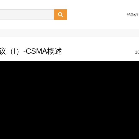

登录/
议（I）-CSMA概述
1