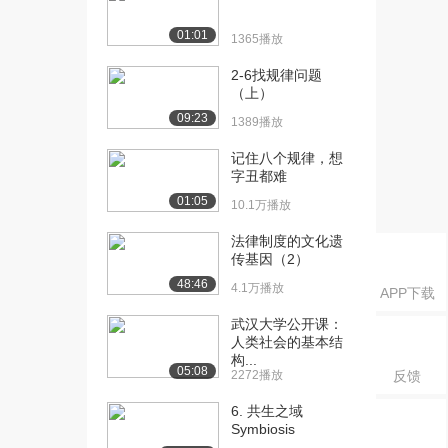
问题及对策（下）
1244播放
01:01
1365播放
[16] 生物多样性（上）
13:46
2-6找规律问题
1.9万播放
（上）
09:23
[17] 生物多样性（中）
1389播放
13:47
1883播放
记住八个规律，想
字丑都难
[18] 生物多样性（下）
13:39
01:05
1957播放
10.1万播放
[19] 湿地和淡水生态专题
12:50
法律制度的文化遗
传基因（2）
（上）
1.7万播放
48:46
4.1万播放
APP下载
[20] 湿地和淡水生态专题
12:51
武汉大学公开课：
（中）
人类社会的基本结
构...
1781播放
05:08
2272播放
反馈
[21] 湿地和淡水生态专题
12:44
6. 共生之域
（下）
Symbiosis
1253播放