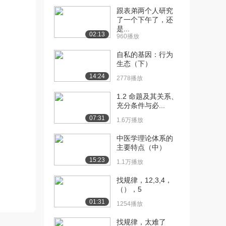
跟表弟两个人研究
[10] 全球面临的主要生态
12:40
了一个下午了，还
问题及对策（上）
是...
02:13
960播放
2.0万播放
自私的基因：行为
[11] 全球面临的主要生态
12:41
生态（下）
问题及对策（中）
14:24
1620播放
2778播放
1.2 命题及其关系、
[12] 全球面临的主要生态
12:35
充分条件与必...
问题及对策（下）
07:31
1166播放
1.6万播放
[13] 中国面临的主要生态
11:34
中医学理论体系的
主要特点（中）
问题及对策（上）
1.7万播放
15:23
1.1万播放
[14] 中国面临的主要生态
11:35
找规律，12,3,4，
问题及对策（中）
（），5
1015播放
01:31
1254播放
[15] 中国面临的主要生态
11:27
找规律，太难了