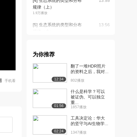
[4] 生态系统的类型和分布
13:55
规律（上）
1.9万播放
[5] 生态系统的类型和分布
13:56
规律（中）
1555播放
[6] 生态系统的类型和分布
13:47
为你推荐
规律（下）
1244播放
翻了一堆HDR照片
的资料之后，我对...
[7] 景观生态、生态系统的
11:42
12:34
保育和恢复（上...
802播放
手机看
2.0万播放
什么是科学？可以
被证伪、可以独立
[8] 景观生态、生态系统的
11:43
重...
保育和恢复（中...
01:56
1857播放
1605播放
工具决定论：华大
[9] 景观生态、生态系统的
11:34
的坚守与AI生物学...
保育和恢复（下...
02:24
1347播放
1341播放