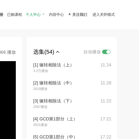
注册
已购课程
个人中心

内容中心

关注我们
进入关怀模式
选集(54)
自动播放
366 播放
[1] 辗转相除法（上）
11:24
3.2万播放
[2] 辗转相除法（中）
11:28
2619播放
[3] 辗转相除法（下）
11:22
2587播放
[4] GCD第1部分（上）
17:21
4531播放
[5] GCD第1部分（中）
17:22