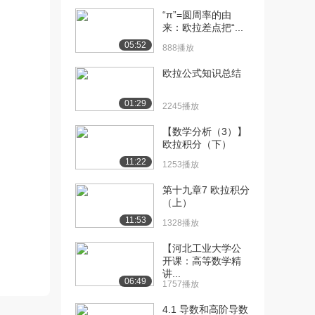
[13] ax+by=c（上）
06:06
“π”=圆周率的由
2574播放
来：欧拉差点把“...
05:52
[14] ax+by=c（下）
06:06
888播放
1296播放
欧拉公式知识总结
[15] 主要的内容（上）
08:36
1499播放
01:29
2245播放
[16] 主要的内容（下）
08:39
【数学分析（3）】
1263播放
欧拉积分（下）
11:22
1253播放
[17] 关于全等式（上）
12:04
1804播放
第十九章7 欧拉积分
（上）
[18] 关于全等式（中）
12:08
11:53
1328播放
1459播放
【河北工业大学公
[19] 关于全等式（下）
11:56
开课：高等数学精
939播放
讲...
06:49
1757播放
[20] 积分的二进制和十进
14:20
制表示（上）
4.1 导数和高阶导数