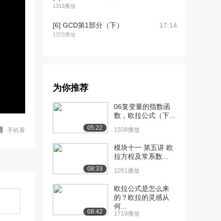
1315播放
[6] GCD第1部分（下）
17:14
1323播放
[7] GCD第2部分（上）
10:04
2593播放
[8] GCD第2部分（中）
10:08
为你推荐
1104播放
06复变量的指数函
[9] GCD第2部分（下）
10:05
数，欧拉公式（下...
1085播放
05:22
1508播放
手机看
[10] 欧几里得算法（上）
14:37
模块十一 第五讲 欧
2717播放
拉方程及常系数...
[11] 欧几里得算法（中）
14:44
08:33
1051播放
1565播放
欧拉公式是怎么来
[12] 欧几里得算法（下）
14:33
的？欧拉的灵感从
何...
1625播放
08:42
1719播放