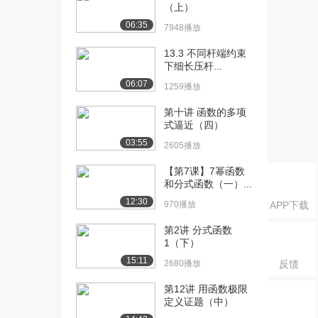
2151播放
（上）
06:35
7948播放
[21] 积分的二进制和十进
14:30
制表示（中）
13.3 不同杆端约束
1649播放
下细长压杆...
06:07
1259播放
[22] 积分的二进制和十进
14:22
制表示（下）
第十讲 函数的多项
665播放
式逼近（四）
03:55
2605播放
[23] 中国余式定理（上）
11:01
2242播放
【第7课】7幂函数
和分式函数（一）...
[24] 中国余式定理（中）
11:02
12:30
1028播放
970播放
APP下载
[25] 中国余式定理（下）
10:55
第2讲 分式函数
1（下）
1096播放
15:11
2680播放
反馈
[26] 完全剩余式与费马定
13:11
理（上）
第12讲 用函数极限
2137播放
定义证题（中）