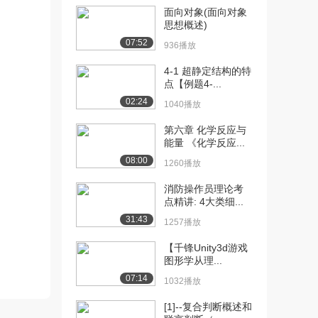
1（中）
面向对象(面向对象
1266播放
思想概述)
07:52
[12] 4.美国的清教主义
25:26
936播放
1（下）
4-1 超静定结构的特
1347播放
点【例题4-...
[13] 5.美国的清教主义
24:39
02:24
1040播放
2（上）
第六章 化学反应与
2306播放
能量 《化学反应...
[14] 5.美国的清教主义
24:48
08:00
1260播放
2（中）
1334播放
消防操作员理论考
点精讲: 4大类细...
[15] 5.美国的清教主义
24:31
31:43
1257播放
2（下）
1657播放
【千锋Unity3d游戏
图形学从理...
[16] 6.美国的清教主义
24:55
07:14
1032播放
3（上）
2013播放
[1]--复合判断概述和