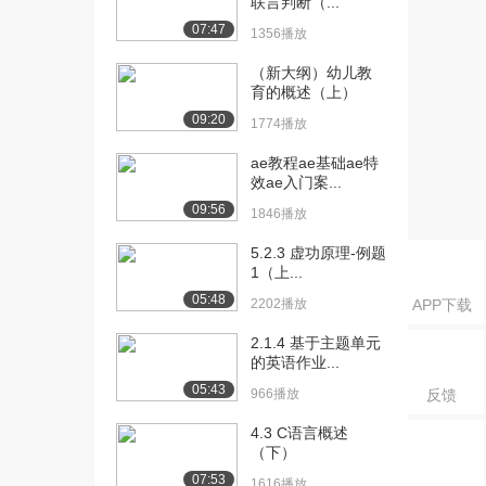
联言判断（...
[17] 6.美国的清教主义
25:00
07:47
1356播放
3（中）
1196播放
（新大纲）幼儿教
育的概述（上）
[18] 6.美国的清教主义
24:54
09:20
3（下）
1774播放
1622播放
ae教程ae基础ae特
效ae入门案...
[19] 7.美国的新古典主义
22:47
09:56
（上）
1846播放
2693播放
5.2.3 虚功原理-例题
1（上...
[20] 7.美国的新古典主义
22:51
（中）
05:48
2202播放
APP下载
1504播放
2.1.4 基于主题单元
[21] 7.美国的新古典主义
22:48
的英语作业...
（下）
05:43
966播放
反馈
1188播放
4.3 C语言概述
[22] 8.爱德华兹以及向启
24:32
（下）
蒙时期的转变（...
07:53
1616播放