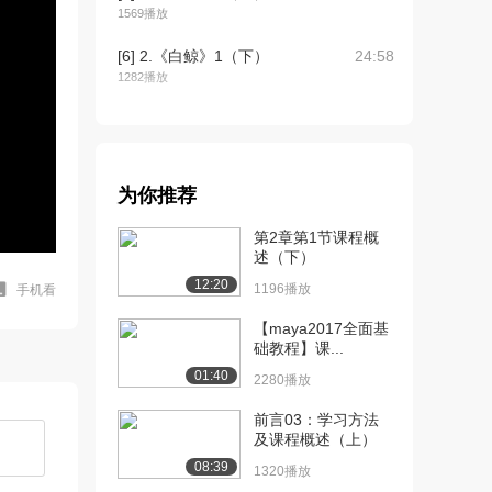
1569播放
[6] 2.《白鲸》1（下）
24:58
1282播放
[7] 3.殖民时期的文学
25:01
（上）
5148播放
为你推荐
[8] 3.殖民时期的文学
25:04
（中）
第2章第1节课程概
1606播放
述（下）
12:20
1196播放
手机看
[9] 3.殖民时期的文学
25:03
（下）
【maya2017全面基
1452播放
础教程】课...
01:40
2280播放
[10] 4.美国的清教主义
25:31
1（上）
前言03：学习方法
4339播放
及课程概述（上）
08:39
[11] 4.美国的清教主义
25:37
1320播放