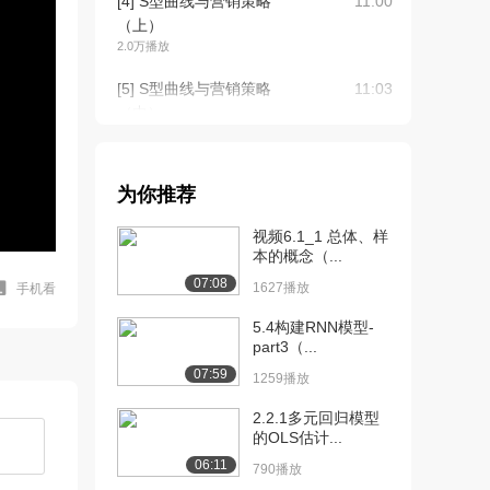
[4] S型曲线与营销策略
11:00
（上）
2.0万播放
[5] S型曲线与营销策略
11:03
（中）
1334播放
[6] S型曲线与营销策略
10:58
为你推荐
（下）
2039播放
视频6.1_1 总体、样
本的概念（...
[7] 经济生活与风险测量
10:55
07:08
（上）
1627播放
手机看
1.7万播放
5.4构建RNN模型-
part3（...
[8] 经济生活与风险测量
11:00
07:59
（中）
1259播放
1812播放
2.2.1多元回归模型
的OLS估计...
[9] 经济生活与风险测量
10:46
（下）
06:11
790播放
1885播放