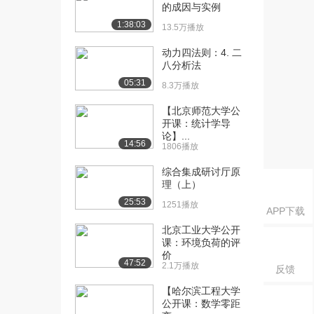
（下）
的成因与实例
3429播放
1:38:03
13.5万播放
[16] 统计推断与风险评估
11:10
动力四法则：4. 二
（上）
八分析法
2.1万播放
05:31
8.3万播放
[17] 统计推断与风险评估
11:15
【北京师范大学公
（中）
开课：统计学导
1303播放
论】...
14:56
1806播放
[18] 统计推断与风险评估
待播放
综合集成研讨厅原
（下）
理（上）
1909播放
25:53
1251播放
APP下载
北京工业大学公开
课：环境负荷的评
价
47:52
2.1万播放
反馈
【哈尔滨工程大学
公开课：数学零距