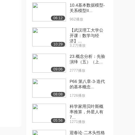
10.4基本数据模型-
[10] 经济生活的交互作用
11:24
关系模型II...
（上）
06:12
962播放
1.1万播放
【武汉理工大学公
[11] 经济生活的交互作用
11:28
开课：数学与经
（中）
济】...
10:29
3.2万播放
1815播放
23.概念分析：先验
[12] 经济生活的交互作用
11:25
演绎（五）（上...
（下）
09:06
2777播放
980播放
P66 第八章-3-迭代
[13] 中签概率与公平问题
11:11
的基本概念...
（上）
08:08
4.4万播放
1726播放
[14] 中签概率与公平问题
科学家用贝叶斯概
11:12
率推算，外星人有
（中）
7...
2438播放
05:56
1271播放
[15] 中签概率与公平问题
11:08
迎春论·二木头性格