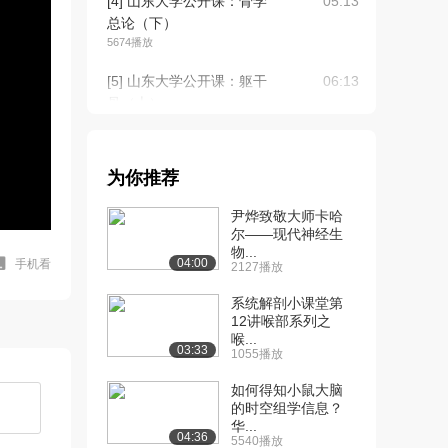
[4] 山东大学公开课：骨学
05:13
总论（下）
5674播放
[5] 山东大学公开课：躯干
06:13
骨（上）
5528播放
[6] 山东大学公开课：躯干
06:13
为你推荐
骨（下）
4683播放
尹烨致敬大师卡哈
尔——现代神经生
[7] 山东大学公开课：脑颅
09:04
物...
骨
04:00
手机看
2127播放
4424播放
系统解剖小课堂第
[8] 山东大学公开课：面颅
12讲喉部系列之
05:19
喉...
骨
03:33
1055播放
3363播放
如何得知小鼠大脑
[9] 山东大学公开课：颅的
05:39
的时空组学信息？
整体观（1） ...
华...
04:36
5540播放
4324播放