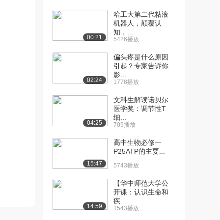
哈工大第二代粘液
[10] 山东大学公开课：颅
05:43
机器人，颠覆认
的整体观（1） ...
知，...
3231播放
00:21
5426播放
[11] 山东大学公开课：颅
08:13
偏头疼是什么原因
引起？专家告诉你
的整体观（2）
影...
2441播放
02:24
1778播放
[12] 山东大学公开课：上
06:42
文科生解读诺贝尔
肢骨（上）
医学奖：调节性T
3282播放
细...
04:25
709播放
[13] 山东大学公开课：上
06:40
高中生物必修一
肢骨（下）
P25ATP的主要...
3121播放
15:47
5743播放
[14] 山东大学公开课：下
05:48
【华中师范大学公
肢骨带骨
开课：认识生命和
2182播放
疾...
14:59
1543播放
[15] 山东大学公开课：自
09:16