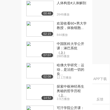
由下肢骨
人体构造#人体解剖
1539播放
00:48
2646播放
[16] 山东大学公开课：关
05:51
节学总论（1）
欢迎收看60+男大学
2372播放
教授，体验细胞...
02:15
844播放
[17] 山东大学公开课：关
06:12
节学总论（2）
中国医科大学公开
2009播放
课：淋巴系统
（上）
[18] 山东大学公开课：脊
05:02
07:07
2885播放
柱 （上）
哈佛大学研究：运
3042播放
动，是治愈一切的
良...
[19] 山东大学公开课：脊
05:00
02:08
12.1万播放
APP下载
柱 （下）
2521播放
探索中枢神经再生
奥秘的哲学历程
[20] 山东大学公开课：胸
05:08
（上...
14:52
3.9万播放
反馈
廓
2098播放
可汗学院公开课：