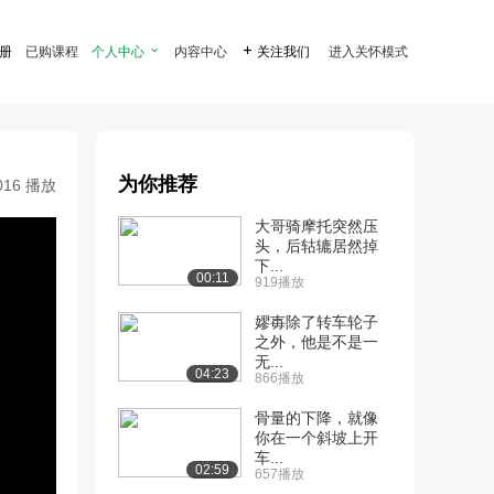
注册
已购课程
个人中心

内容中心

关注我们
进入关怀模式
为你推荐
016 播放
大哥骑摩托突然压
头，后轱辘居然掉
下...
00:11
919播放
嫪毐除了转车轮子
之外，他是不是一
无...
04:23
866播放
骨量的下降，就像
你在一个斜坡上开
车...
02:59
657播放