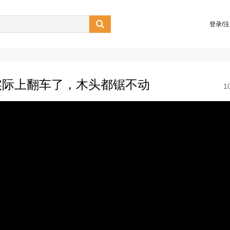

登录/
实际上翻车了，木头都锯不动
1