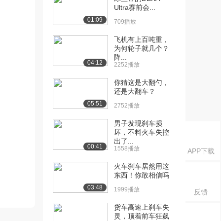
Ultra赛前会...
01:09
709播放
飞机有上百吨重，
为何轮子就几个？
降...
04:12
2252播放
你猜这是大翻勺，
还是大翻车？
05:51
2752播放
男子发现刹车损
坏，不料火车失控
出了...
00:41
1558播放
APP下载
火车刹车居然用这
东西！你敢相信吗
03:48
1999播放
反馈
货车高速上刹车失
灵，顶着前车狂飙