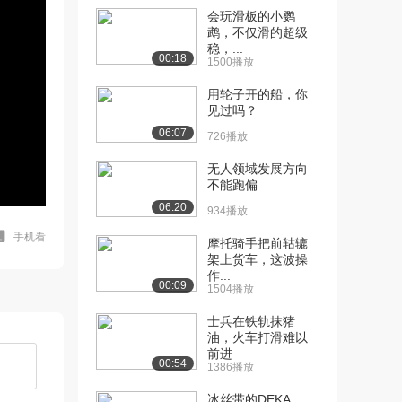
会玩滑板的小鹦
鹉，不仅滑的超级
稳，...
00:18
1500播放
用轮子开的船，你
见过吗？
06:07
726播放
无人领域发展方向
不能跑偏
06:20
934播放
手机看
摩托骑手把前轱辘
架上货车，这波操
作...
00:09
1504播放
士兵在铁轨抹猪
油，火车打滑难以
前进
00:54
1386播放
冰丝带的DEKA