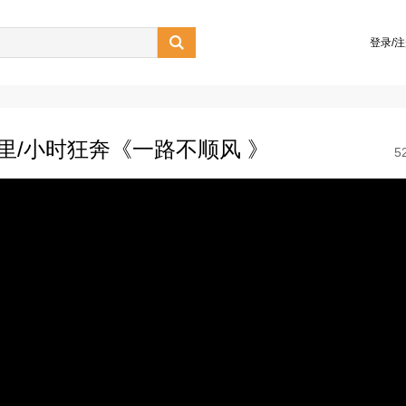

登录/
里/小时狂奔《一路不顺风 》
5