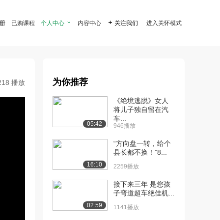
注册
已购课程
个人中心

内容中心

关注我们
进入关怀模式
为你推荐
218 播放
《绝境逃脱》女人
将儿子独自留在汽
车...
05:42
946播放
“方向盘一转，给个
县长都不换！”8...
16:10
2259播放
接下来三年 是您孩
子弯道超车绝佳机...
02:59
1141播放