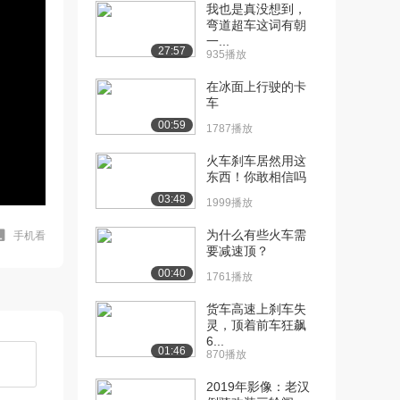
我也是真没想到，
弯道超车这词有朝
一...
27:57
935播放
在冰面上行驶的卡
车
00:59
1787播放
火车刹车居然用这
东西！你敢相信吗
03:48
1999播放
为什么有些火车需
手机看
要减速顶？
00:40
1761播放
货车高速上刹车失
灵，顶着前车狂飙
6...
01:46
870播放
2019年影像：老汉