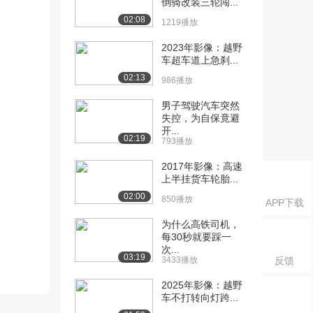
倒骑改装三轮闯...
02:08
1219播放
2023年影像：越野
车超车道上急刹...
02:13
986播放
男子驾驶汽车突然
失控，为自保竟避
开...
02:19
793播放
2017年影像：高速
上半挂货车轮胎...
02:00
850播放
APP下载
为什么高铁司机，
每30秒就要踩一
次...
03:19
3433播放
反馈
2025年影像：越野
车不打转向灯跨...