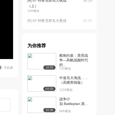
[4] 07 特鲁克群岛大夜战
16:25
（上）
1049播放
[5] 07 特鲁克群岛大夜战
16:25
（中）
1180播放
[6] 07 特鲁克群岛大夜战
16:24
为你推荐
（下）
1441播放
舷炮向敌：英荷战
争—风帆战舰时代
[7] 08 塞班岛攻坚战
16:24
的...
（上）
18:55
手机看
720播放
1154播放
中途岛大海战……
[8] 08 塞班岛攻坚战
（高燃剪辑版）
16:29
（中）
04:00
1159播放
588播放
战争计
[9] 08 塞班岛攻坚战
16:18
划.Battleplan.第...
（下）
16:36
886播放
847播放