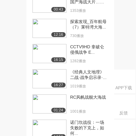
国产海战大片……
攻队（下）
1528播放
00:43
1353播放
探索发现_百年航母
（7）莱特湾大海...
12:16
730播放
CCTV9HD 拿破仑
侵俄战争 E...
16:15
1282播放
《经典人文地理》
二战·战争启示录·...
16:27
1019播放
APP下载
RC风帆战舰大海战
01:24
1001播放
反馈
诺门坎战役：一场
失败的下克上，如
何...