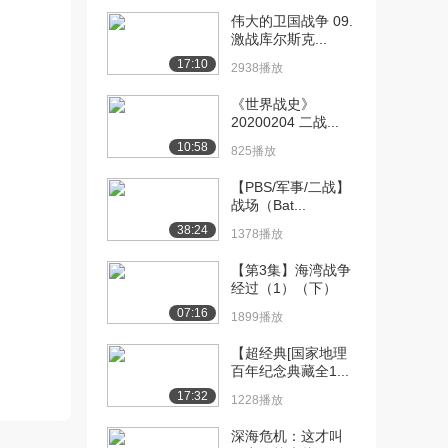
伟大的卫国战争 09.
[10] 09 雷伊泰湾大海战
待播放
激战库尔斯克...
（上）
17:10
2938播放
1101播放
《世界战史》
[11] 09 雷伊泰湾大海战
16:25
20200204 二战...
（中）
10:58
825播放
942播放
【PBS/军事/二战】
[12] 09 雷伊泰湾大海战
16:17
战场（Bat...
（下）
38:24
1378播放
785播放
【第3集】海湾战争
[13] 10 冲绳岛对决神风特
16:25
经过（1）（下）
攻队（上）
07:16
725播放
1899播放
[14] 10 冲绳岛对决神风特
【超经典[国家地理
16:28
百年纪念典藏全1...
攻队（中）
737播放
17:32
1228播放
[15] 10 冲绳岛对决神风特
16:20
深海危机：这才叫