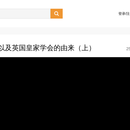

登录/
以及英国皇家学会的由来（上）
2