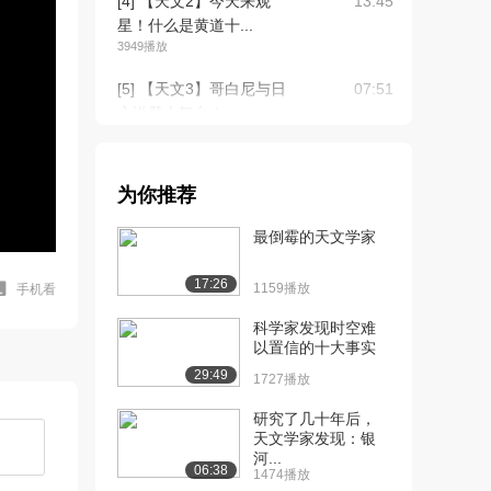
[4] 【天文2】今天来观
13:45
星！什么是黄道十...
3949播放
[5] 【天文3】哥白尼与日
07:51
心说登上舞台！...
2653播放
[6] 【天文3】哥白尼与日
07:46
为你推荐
心说登上舞台！...
2372播放
最倒霉的天文学家
[7] 【天文4】开普勒三大
07:00
17:26
行星定律出现！...
1159播放
手机看
2815播放
科学家发现时空难
以置信的十大事实
[8] 【天文4】开普勒三大
06:53
29:49
行星定律出现！...
1727播放
2856播放
研究了几十年后，
天文学家发现：银
[9] 【天文5】伽利略追求
08:16
河...
科学真理 日心...
06:38
1474播放
2333播放