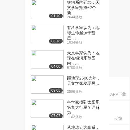
成功预言！以及...
银河系的延续：天
文学家拍摄62个
2571播放
新...
01:10
2644播放
[16] 【天文8】哈雷彗星被
07:12
成功预言！以及...
有科学家认为：地
2112播放
球生命起源于彗
星，...
06:18
[17] 【天文9】什么是岁
09:16
1034播放
差？恒星年与回归...
天文学家认为：地
2501播放
球在银河系范围
内，...
[18] 【天文9】什么是岁
09:13
04:00
6700播放
差？恒星年与回归...
2223播放
距地球2500光年，
天文学家发现另...
[19] 【天文10】如何测量
08:47
03:05
3589播放
APP下载
恒星的距离？1...
2613播放
科学家找到太阳系
第九大行星？详解
[20] 【天文10】如何测量
08:39
第...
07:07
1102播放
恒星的距离？1...
反馈
3024播放
从地球到太阳系，