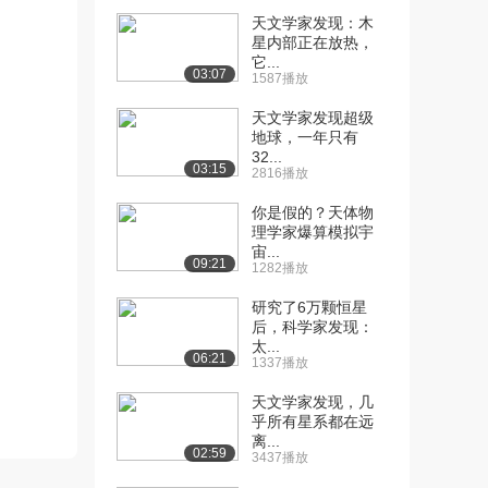
天文学家发现：木
[10] 【天文5】伽利略追求
08:07
星内部正在放热，
科学真理 日心...
它...
03:07
1587播放
2669播放
天文学家发现超级
[11] 【天文6】牛顿的一
06:50
地球，一年只有
生，让牛顿出世吧...
32...
03:15
2629播放
2816播放
[12] 【天文6】牛顿的一
06:43
你是假的？天体物
理学家爆算模拟宇
生，让牛顿出世吧...
宙...
3610播放
09:21
1282播放
[13] 【天文7】牛顿万有引
06:51
研究了6万颗恒星
力定律的发现过...
后，科学家发现：
3274播放
太...
06:21
1337播放
[14] 【天文7】牛顿万有引
06:44
天文学家发现，几
力定律的发现过...
乎所有星系都在远
3367播放
离...
02:59
3437播放
[15] 【天文8】哈雷彗星被
待播放