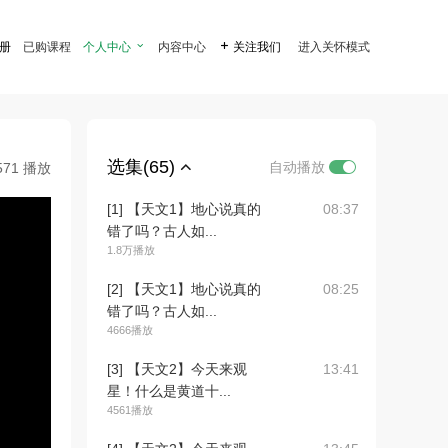
注册
已购课程
个人中心

内容中心

关注我们
进入关怀模式
选集(65)
自动播放
571 播放
[1] 【天文1】地心说真的
08:37
错了吗？古人如...
1.8万播放
[2] 【天文1】地心说真的
08:25
错了吗？古人如...
4666播放
[3] 【天文2】今天来观
13:41
星！什么是黄道十...
4561播放