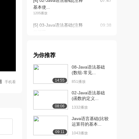
[4] 02-Java语法基础(注释
07:47
基本使...
1205播放
[5] 03-Java语法基础(注释
09:38
的细节...
1092播放
[6] 04-Java语法基础(注释
08:58
为你推荐
的应用...
1324播放
08-Java语法基础
(数组-常见...
[7] 04-Java语法基础(注释
09:03
14:55
的应用...
851播放
手机看
796播放
02-Java语法基础
(函数的定义...
[8] 05-Java语法基础(常量
08:24
08:06
分类)
1332播放
1716播放
Java语言基础(比较
运算符的基本...
[9] 06-Java语法基础(进制
11:47
转换-...
09:11
1043播放
769播放