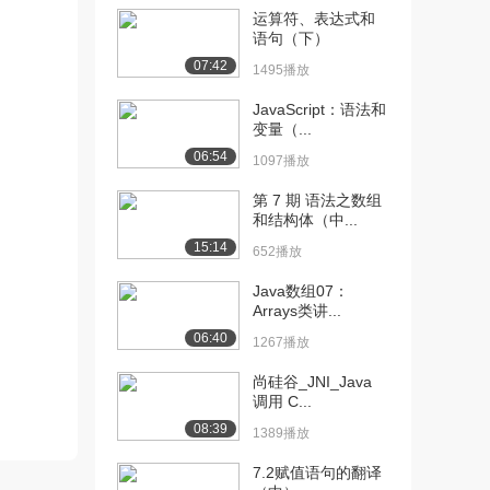
运算符、表达式和
[10] 06-Java语法基础(进
11:44
语句（下）
制转换-...
07:42
1495播放
1630播放
JavaScript：语法和
[11] 07-Java语法基础(进
08:21
变量（...
制转换-...
06:54
1097播放
1283播放
第 7 期 语法之数组
[12] 08-Java语法基础(进
05:52
和结构体（中...
制转换-...
15:14
652播放
1016播放
Java数组07：
[13] 09-Java语言基础(变
12:41
Arrays类讲...
量的介绍...
06:40
1267播放
582播放
尚硅谷_JNI_Java
[14] 09-Java语言基础(变
12:38
调用 C...
量的介绍...
08:39
1303播放
1389播放
7.2赋值语句的翻译
[15] 10-Java语法基础(类
08:02