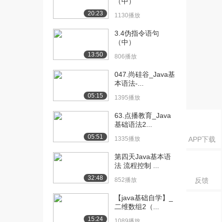
（中）
型转换)...
20:23
777播放
1130播放
[16] 10-Java语法基础(类
08:03
3.4伪指令语句
（中）
型转换)...
1391播放
13:50
806播放
[17] 11-Java语法基础(字
09:07
047.尚硅谷_Java基
符和字符...
本语法-...
1101播放
05:15
1395播放
[18] 11-Java语法基础(字
09:11
63.点播教育_Java
符和字符...
基础语法2...
979播放
05:51
1335播放
APP下载
[19] 12-Java语法基础(类
09:37
第四天Java基本语
型转换的...
法 流程控制 ...
746播放
32:48
852播放
反馈
[20] 13-Java语法基础(算
10:54
【java基础自学】_
术运算符...
二维数组2（...
1138播放
15:24
1089播放