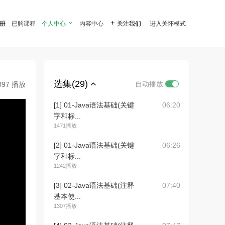
注册
已购课程
个人中心

内容中心

关注我们
进入关怀模式
选集(29)
自动播放
097 播放
[1] 01-Java语法基础(关键
06:20
字和标...
1471播放
[2] 01-Java语法基础(关键
06:26
字和标...
1242播放
[3] 02-Java语法基础(注释
07:40
基本使...
1307播放