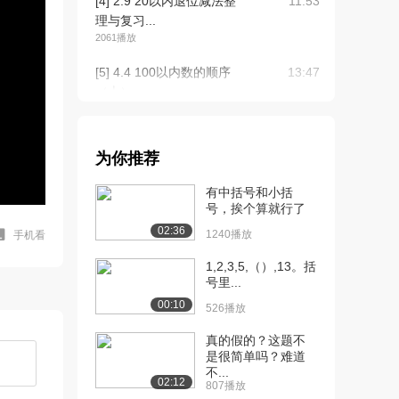
[4] 2.9 20以内退位减法整
11:53
理与复习...
2061播放
[5] 4.4 100以内数的顺序
13:47
（上）
2746播放
[6] 4.4 100以内数的顺序
13:47
为你推荐
（下）
2410播放
有中括号和小括
号，挨个算就行了
[7] 4.8 画图解决问题练习
13:07
02:36
（上）
1240播放
手机看
2427播放
1,2,3,5,（）,13。括
号里...
[8] 4.8 画图解决问题练习
13:11
00:10
（下）
526播放
1637播放
真的假的？这题不
是很简单吗？难道
[9] 6.2 两位数加一位数、
13:57
不...
整十数（一...
02:12
807播放
2284播放