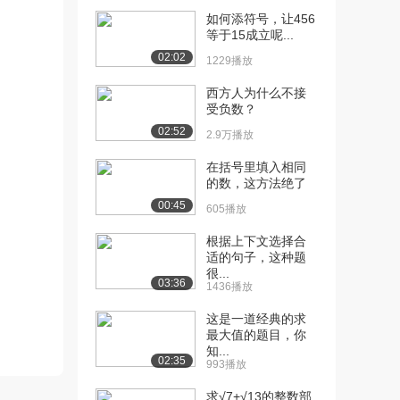
如何添符号，让456
[10] 6.2 两位数加一位数、
13:58
等于15成立呢...
整十数（一...
02:02
1229播放
1787播放
西方人为什么不接
[11] 6.8 小括号（一）
12:25
受负数？
（上）
02:52
2.9万播放
1533播放
在括号里填入相同
[12] 6.8 小括号（一）
12:28
的数，这方法绝了
（下）
00:45
605播放
1456播放
根据上下文选择合
[13] 6.9 小括号（二）
13:20
适的句子，这种题
（上）
很...
1743播放
03:36
1436播放
[14] 6.9 小括号（二）
待播放
这是一道经典的求
（下）
最大值的题目，你
知...
1844播放
02:35
993播放
[15] 6.14 整理与复习
12:37
求√7+√13的整数部