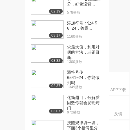
（二）（上）
分，好像没背...
1636播放
02:19
578播放
[16] 6.14 整理与复习
12:38
添加符号：让4 5
（二）（下）
6=24，答案...
1516播放
03:17
1160播放
[17] 6.15 整理与复习
13:20
求最大值，利用对
（三）（上）
偶的方法，老题目
1522播放
新...
03:32
1300播放
[18] 6.15 整理与复习
13:26
（三）（下）
添符号使
6541=24，你能做
1575播放
到吗...
02:37
1349播放
[19] 7.1 找规律（一）
11:47
APP下载
（上）
化简题目，分解质
1604播放
因数你就会发现窍
门
03:07
[20] 7.1 找规律（一）
11:48
972播放
反馈
（下）
按照规律填一填，
2200播放
下面3个括号里分