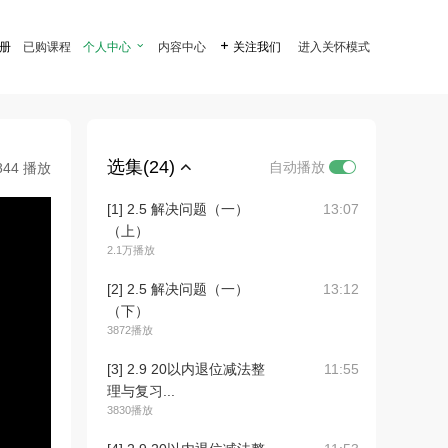
注册
已购课程
个人中心

内容中心

关注我们
进入关怀模式
选集(24)
自动播放
844 播放
[1] 2.5 解决问题（一）
13:07
（上）
2.1万播放
[2] 2.5 解决问题（一）
13:12
（下）
3872播放
[3] 2.9 20以内退位减法整
11:55
理与复习...
3830播放