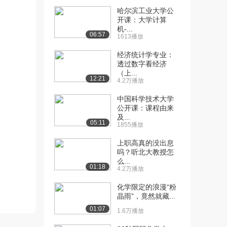
[13] 绿色化学与可持续发
14:35
哈尔滨工业大学公
展（上）
开课：大学计算
1.8万播放
机-...
06:57
1613播放
[14] 绿色化学与可持续发
14:36
经济统计学专业：
展（中）
透过数字看经济
1831播放
（上...
12:21
4.2万播放
[15] 绿色化学与可持续发
14:27
展（下）
中国科学技术大学
1794播放
公开课：课程由来
及...
05:11
1855播放
上职高真的没出息
吗？听北大教授怎
么...
01:18
4.2万播放
化学限定的浪漫“粉
晶雨”，竟然就藏...
01:07
1.6万播放