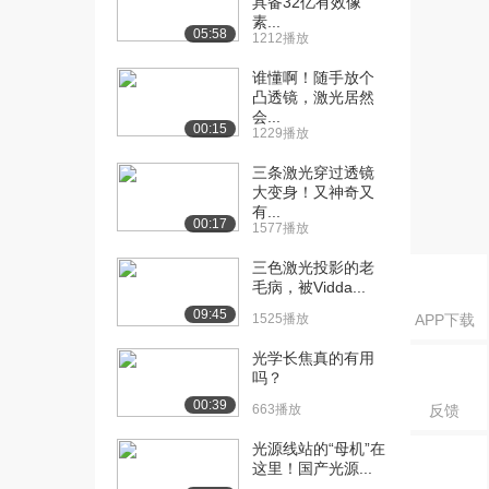
具备32亿有效像
1232播放
素...
05:58
1212播放
[16] 2.1 共轴球面系统中的
05:38
实际光路计...
谁懂啊！随手放个
1724播放
凸透镜，激光居然
会...
00:15
[17] 2.4 近轴光学的基本公
1229播放
05:32
式和它的实...
三条激光穿过透镜
1880播放
大变身！又神奇又
有...
[18] 2.4 近轴光学的基本公
05:35
00:17
1577播放
式和它的实...
三色激光投影的老
945播放
毛病，被Vidda...
[19] 2.4 近轴光学的基本公
06:34
09:45
1525播放
APP下载
式和它的实...
1669播放
光学长焦真的有用
吗？
[20] 2.5 共轴理想光学系统
06:49
00:39
663播放
反馈
的基面和基...
1277播放
光源线站的“母机”在
这里！国产光源...
[21] 2.5 共轴理想光学系统
05:57