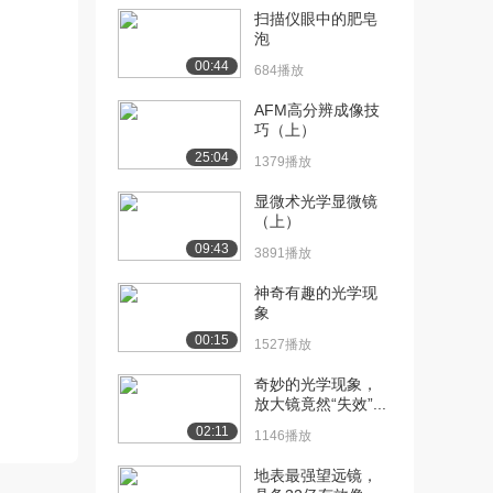
[10] 1.6 光学系统的类别和
07:02
扫描仪眼中的肥皂
成像的概念...
泡
2347播放
00:44
684播放
[11] 1.6 光学系统的类别和
07:02
AFM高分辨成像技
成像的概念...
巧（上）
2207播放
25:04
1379播放
[12] 1.7 理想像和理想光学
07:29
显微术光学显微镜
系统（上）
（上）
1897播放
09:43
3891播放
[13] 1.7 理想像和理想光学
07:32
神奇有趣的光学现
系统（下）
象
1642播放
00:15
1527播放
[14] 2.1 共轴球面系统中的
05:02
奇妙的光学现象，
实际光路计...
放大镜竟然“失效”...
1512播放
02:11
1146播放
[15] 2.1 共轴球面系统中的
05:34
地表最强望远镜，
实际光路计...