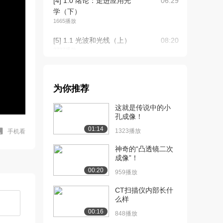
[4] 1.0 绪论：走进应用光
06:29
学（下）
1665播放
[5] 1.1 光波和光线（上）
08:20
2737播放
[6] 1.2 几何光学基本定律
07:06
（上）
为你推荐
2947播放
这就是传说中的小
[7] 1.2 几何光学基本定律
07:10
孔成像！
（下）
01:14
2390播放
1323播放
手机看
[8] 1.2 几何光学基本定律
神奇的“凸透镜二次
05:34
成像”！
（上）
1773播放
00:20
959播放
[9] 1.2 几何光学基本定律
05:38
CT扫描仪内部长什
么样
（下）
2463播放
00:16
848播放