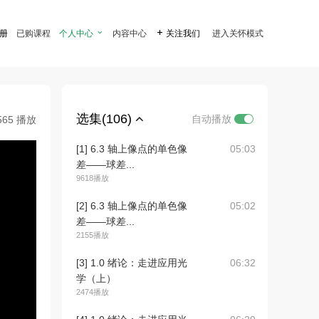
注册
已购课程
个人中心

内容中心

关注我们
进入关怀模式
选集(106)
自动播放
565 播放
[1] 6.3 轴上像点的单色像
05:03
差——球差...
9618播放
[2] 6.3 轴上像点的单色像
05:02
差——球差...
2155播放
[3] 1.0 绪论：走进应用光
06:32
学（上）
2474播放