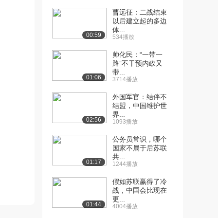
（下）（中）
曹远征：二战结束
5653播放
以后建立起的多边
体...
[11] 滋生法西斯的土壤
10:53
00:59
534播放
（下）（下）
5717播放
帅化民：“一带一
路”不干预内政又
带...
[12] 国际社会与战争
11:09
01:06
3714播放
（上）
8.3万播放
外国军官：结伴不
结盟，中国维护世
[13] 国际社会与战争
11:10
界...
02:56
（中）
1093播放
5351播放
公务员常识，哪个
国家不属于后苏联
[14] 国际社会与战争
待播放
共...
（下）
01:17
1244播放
5155播放
假如苏联赢得了冷
[15] 希特勒铸造神剑
11:25
战，中国会比现在
更...
（上）（上）
01:44
4004播放
12.4万播放