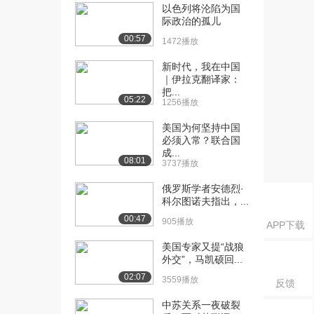
以色列将沦陷为国
[16] 希特勒铸造神剑
11:26
际政治的孤儿
（上）（中）
00:57
1472播放
9329播放
新时代，我在中国
[17] 希特勒铸造神剑
11:22
｜伊拉克翻译家：
（上）（下）
把...
05:22
9759播放
1256播放
[18] 希特勒铸造神剑
11:17
美国为何坚持中国
必须入常？联合国
（下）（上）
成...
9.0万播放
08:01
3737播放
[19] 希特勒铸造神剑
11:20
俄罗斯学者安德烈·
（下）（中）
科尔图诺夫指出，...
5863播放
00:47
905播放
APP下载
[20] 希特勒铸造神剑
11:13
美国专家又提“战狼
（下）（下）
外交”，马凯硕回...
6185播放
02:07
3559播放
反馈
[21] 希特勒寻觅朋友
11:43
中苏关系一夜破裂
（上）