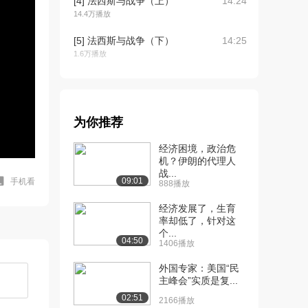
[4] 法西斯与战争（上）
14:24
14.4万播放
[5] 法西斯与战争（下）
14:25
1.6万播放
[6] 滋生法西斯的土壤
10:05
（上）（上）
10.5万播放
为你推荐
[7] 滋生法西斯的土壤
10:10
经济困境，政治危
（上）（中）
机？伊朗的代理人
7414播放
战...
09:01
手机看
888播放
[8] 滋生法西斯的土壤
10:00
（上）（下）
经济发展了，生育
7430播放
率却低了，针对这
个...
04:50
1406播放
[9] 滋生法西斯的土壤
10:58
（下）（上）
外国专家：美国“民
8.4万播放
主峰会”实质是复...
02:51
[10] 滋生法西斯的土壤
10:58
2166播放