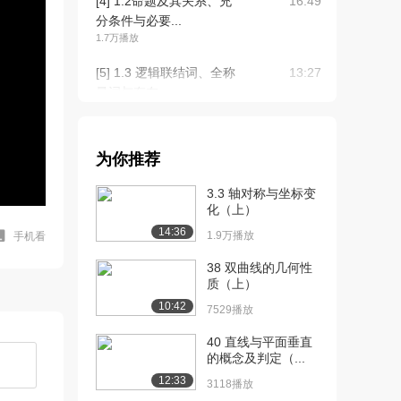
[4] 1.2命题及其关系、充
16:49
分条件与必要...
1.7万播放
[5] 1.3 逻辑联结词、全称
13:27
量词与存在...
1.7万播放
[6] 1.3逻辑联结词、全称
15:55
为你推荐
量词与存在量...
1.5万播放
3.3 轴对称与坐标变
化（上）
[7] 2.1 函数及其表示(基础
15:49
14:36
A）
1.9万播放
手机看
2.7万播放
38 双曲线的几何性
质（上）
[8] 2.1（上）函数及其表
21:50
10:42
示 (提高篇...
7529播放
2.2万播放
40 直线与平面垂直
的概念及判定（...
[9] 2.1（下）函数及其表
18:45
示(提高篇B...
12:33
3118播放
1.7万播放