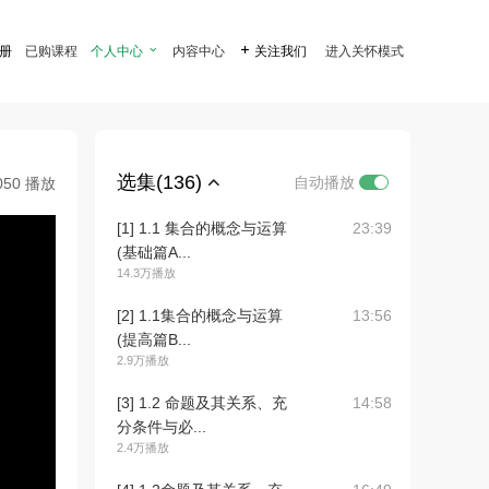
注册
已购课程
个人中心

内容中心

关注我们
进入关怀模式
选集(136)
自动播放
050 播放
[1] 1.1 集合的概念与运算
23:39
(基础篇A...
14.3万播放
[2] 1.1集合的概念与运算
13:56
(提高篇B...
2.9万播放
[3] 1.2 命题及其关系、充
14:58
分条件与必...
2.4万播放