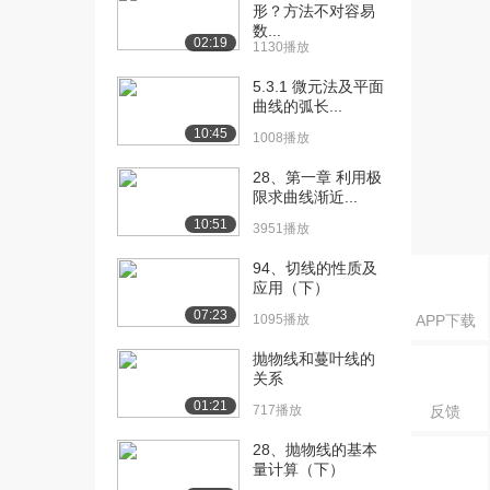
(提高篇B...
形？方法不对容易
1.0万播放
数...
02:19
1130播放
[16] 2.5 指数与指数函数
25:24
5.3.1 微元法及平面
(基础A）
曲线的弧长...
1.8万播放
10:45
1008播放
[17] 2.5指数与指数函数(提
19:55
28、第一章 利用极
高篇B）
限求曲线渐近...
8851播放
10:51
3951播放
[18] 2.6 对数与对数函数
25:50
94、切线的性质及
(基础A）
应用（下）
1.8万播放
07:23
1095播放
APP下载
[19] 2.6对数与对数函数(提
28:38
高篇B）
抛物线和蔓叶线的
关系
8802播放
01:21
717播放
反馈
[20] 2.7 函数的图象(基础
31:06
A）
28、抛物线的基本
8801播放
量计算（下）