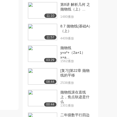
第8讲 解析几何 之
[10] 2.2 函数的单调性与最
25:40
抛物线（上）...
值(基础A...
11:10
1480播放
2.2万播放
8.7 抛物线(基础A）
[11] 2.2 函数的单调性与最
28:58
（上）
值（提高篇...
11:57
4409播放
1.7万播放
抛物线
[12] 2.3 函数的奇偶性与周
26:01
y=x²+（2a+1）
期性(基础...
x+a...
03:29
1562播放
1.9万播放
[复习]第22章 抛物
[13] 2.3 函数的奇偶性与周
23:23
线的平移
期性(提高...
08:44
1.6万播放
2538播放
[14] 2.4 幂函数与二次函数
抛物线滚在直线
23:51
上，焦点轨迹是什
(基础A）
么
1.8万播放
00:44
1301播放
[15] 2.4 幂函数与二次函数
16:32
二年级数平行四边