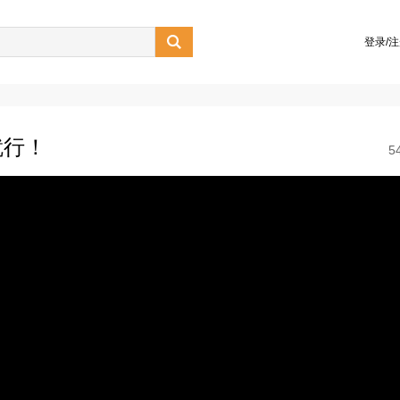

登录/
就行！
5