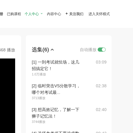
注册
已购课程
个人中心

内容中心

关注我们
进入关怀模式
选集(6)
自动播放
468 播放
[1] 一到考试就怯场，这几
03:09
招搞定它！
1.0万播放
[2] 临时突击VS分散学习，
02:38
哪个对考试最...
3713播放
[3] 想高效记忆，了解一下
02:40
狮子记忆法！
3744播放