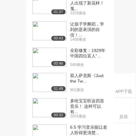
人出现了新花样！
鬼...
01:37
2229播放
让孩子学舞蹈，学
到的是表演的自
信！...
00:43
1408播放
全彩修复：1929年
中国四位盲人“...
00:46
569播放
双人萨克斯《Just
the Tw...
01:48
902播放
APP下载
多给宝宝听这四首
音乐！ 这样可以
有...
00:32
2054播放
反馈
6.5 学习音乐能让老
人听得更清楚...