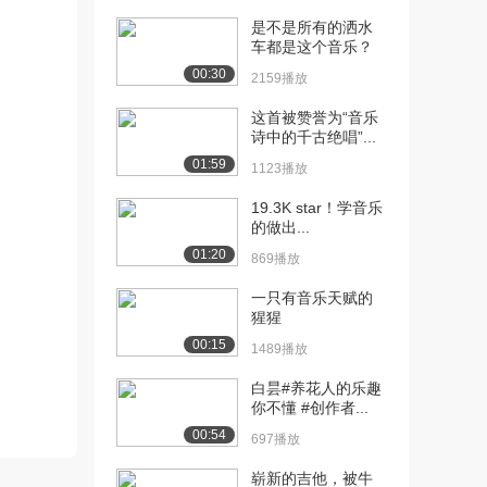
是不是所有的洒水
车都是这个音乐？
00:30
2159播放
这首被赞誉为“音乐
诗中的千古绝唱”...
01:59
1123播放
19.3K star！学音乐
的做出...
01:20
869播放
一只有音乐天赋的
猩猩
00:15
1489播放
白昙#养花人的乐趣
你不懂 #创作者...
00:54
697播放
崭新的吉他，被牛