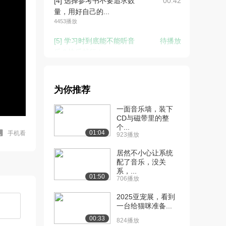
[4] 选择参考书不要追求数
00:42
量，用好自己的...
4453播放
[5] 学习时到底能不能听音
待播放
乐？快乐就行！
5468播放
[6] 学习总是没干劲？开始
00:50
为你推荐
干了才会有！
3694播放
一面音乐墙，装下
CD与磁带里的整
个...
01:04
手机看
923播放
居然不小心让系统
配了音乐，没关
系，...
01:50
706播放
2025亚宠展，看到
一台给猫咪准备...
00:33
824播放