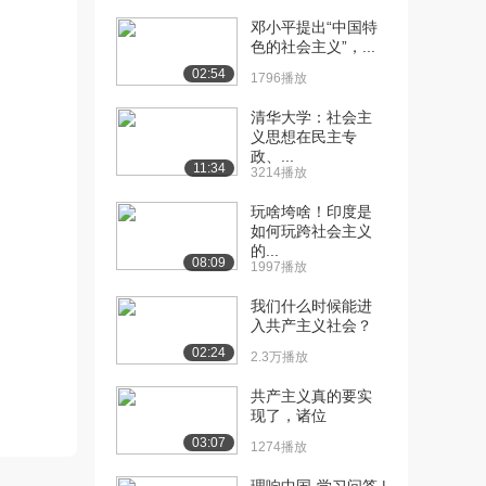
邓小平提出“中国特
[10] 1.5 专题一 知识梳理
11:43
色的社会主义”，...
（上）
02:54
1796播放
8487播放
清华大学：社会主
[11] 1.5 专题一 知识梳理
11:46
义思想在民主专
（中）
政、...
11:34
1870播放
3214播放
[12] 1.5 专题一 知识梳理
11:42
玩啥垮啥！印度是
如何玩跨社会主义
（下）
的...
1726播放
08:09
1997播放
[13] 2.1 列强入侵与民族危
11:45
我们什么时候能进
机（上）
入共产主义社会？
8229播放
02:24
2.3万播放
[14] 2.1 列强入侵与民族危
11:48
共产主义真的要实
机（中）
现了，诸位
1827播放
03:07
1274播放
[15] 2.1 列强入侵与民族危
11:39