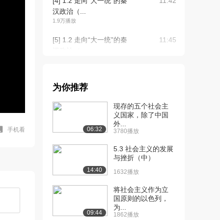
[4] 1.2 走向“大一统”的秦
11:42
汉政治（...
1.9万播放
[5] 1.2 走向“大一统”的秦
11:45
汉政治（...
2852播放
[6] 1.2 走向“大一统”的秦
11:37
为你推荐
汉政治（...
2988播放
现存的五个社会主
义国家，除了中国
[7] 1.4 专制时代晚期的政
11:41
外...
治形态（上...
06:32
手机看
3780播放
1.6万播放
5.3 社会主义的发展
[8] 1.4 专制时代晚期的政
与挫折（中）
11:45
治形态（中...
14:40
1632播放
2232播放
将社会主义作为立
[9] 1.4 专制时代晚期的政
11:38
国原则的以色列，
为...
治形态（下...
09:44
1862播放
2951播放