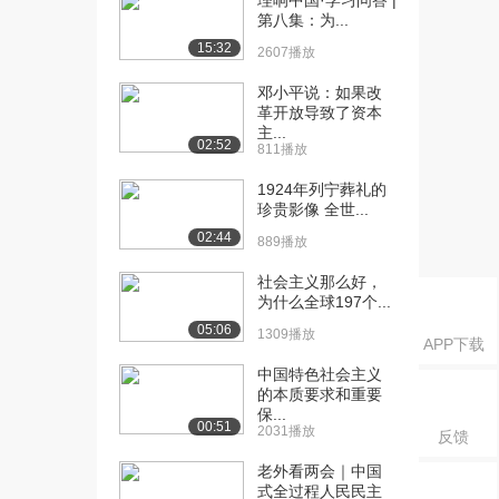
理响中国·学习问答 |
机（下）
第八集：为...
2431播放
15:32
2607播放
[16] 2.2 中国军民维护国家
11:42
邓小平说：如果改
主权的斗争...
革开放导致了资本
5586播放
主...
02:52
811播放
[17] 2.2 中国军民维护国家
11:51
主权的斗争...
1924年列宁葬礼的
1348播放
珍贵影像 全世...
02:44
889播放
[18] 2.2 中国军民维护国家
11:38
主权的斗争...
社会主义那么好，
1793播放
为什么全球197个...
05:06
1309播放
[19] 2.4 专题二 知识梳理
11:41
APP下载
（上）
中国特色社会主义
4203播放
的本质要求和重要
保...
00:51
[20] 2.4 专题二 知识梳理
11:47
2031播放
反馈
（中）
老外看两会｜中国
1763播放
式全过程人民民主