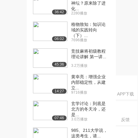
神坛？原来除了进
化...
36:42
2280播放
格物致知：知识论
域的实践转向
（下）...
06:02
7696播放
竞技麻将初级教程
理论讲解 第一讲...
45:36
3.2万播放
黄幸亮：增强企业
内部稳定性，从建
立...
14:27
9716播放
APP下载
玄学讨论：到底是
北方的冬天冷，还
是...
07:46
3.0万播放
反馈
985、211大学说，
这类考生，请...