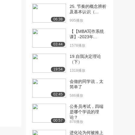
[12] 心理治疗概述（上）
10:25
25. 节奏的概念辨析
8.9万播放
及基本认识（...
06:38
995播放
[13] 心理治疗概述（中）
10:26
8177播放
【【MBA写作系统
课】-2023年...
[14] 心理治疗概述（下）
10:16
03:44
1578播放
8669播放
19.自我决定理论
[15] 常用的心理治疗
12:50
（下）
（上）
19:54
13.6万播放
1318播放
会做的同学说，太
[16] 常用的心理治疗
12:54
简单了
（下）
02:45
1.7万播放
586播放
公务员考试，四端
是哪个学说的理
论？
00:57
878播放
进化论为何被推上