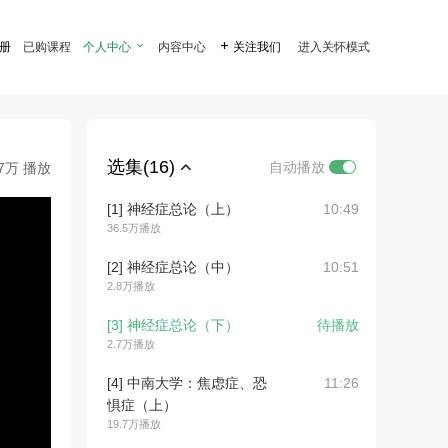
注册
已购课程
个人中心

内容中心

关注我们
进入关怀模式
选集(16)
自动播放
.7万 播放
[1] 神经症总论（上）
10:49
36.5万播放
[2] 神经症总论（中）
10:51
2.8万播放
[3] 神经症总论（下）
待播放
2.7万播放
[4] 中南大学：焦虑症、恐
11:26
惧症（上）
19.7万播放