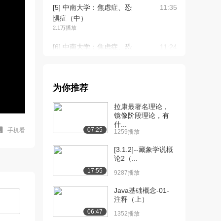
[5] 中南大学：焦虑症、恐
11:35
惧症（中）
2.1万播放
[6] 中南大学：焦虑症、恐
11:24
惧症（下）
2.1万播放
[7] 强迫症、癔症（上）
12:10
为你推荐
16.4万播放
拉康最著名理论，
[8] 强迫症、癔症（中）
12:17
镜像阶段理论，有
什...
1.9万播放
07:25
手机看
1259播放
[9] 强迫症、癔症（下）
12:03
[3.1.2]--藏象学说概
1.8万播放
论2（...
17:55
[10] 神经衰弱（上）
13:50
9287播放
11.2万播放
Java基础概念-01-
注释（上）
[11] 神经衰弱（下）
13:54
9752播放
06:47
1352播放