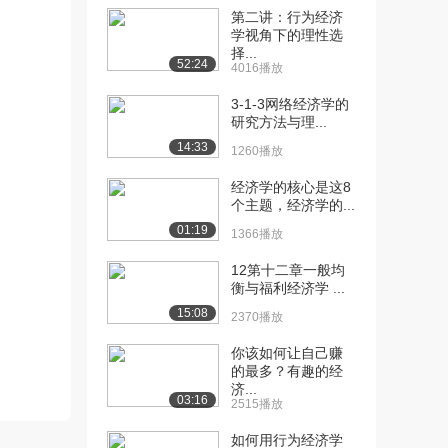
第二讲：行为经济
[10] 技术经济学导论
11:52
学视角下的理性选
择...
5（下）
52:24
4016播放
1451播放
3-1-3网络经济学的
[11] 技术经济学导论
11:11
研究方法与理...
6（上）
14:33
1260播放
1860播放
经济学的核心是这8
[12] 技术经济学导论
11:09
个主题，经济学的...
6（下）
01:19
1366播放
1282播放
12第十二章一般均
[13] 技术经济学导论
12:55
衡与福利经济学 ...
7（上）
15:08
1588播放
2370播放
[14] 技术经济学导论
你该如何让自己赚
12:57
的最多？有趣的经
7（中）
济...
1301播放
03:16
2515播放
[15] 技术经济学导论
待播放
如何用行为经济学