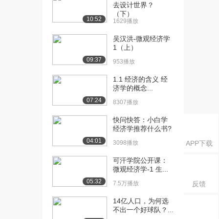
7（下）
去设计世界？
1576播放
（下）
10:52
1629播放
[16] 技术创新第一讲
11:07
吴汉洪-微观经济学
（上）
1（上）
2510播放
09:37
953播放
[17] 技术创新第一讲
11:08
1.1 经济的含义 经
（下）
济学的概念...
1061播放
07:24
8307播放
[18] 技术创新第二讲
11:02
快问快答：小白学
（上）
经济学推荐什么书?
2179播放
04:01
3098播放
APP下载
[19] 技术创新第二讲
11:00
（下）
可汗学院公开课：
微观经济学-1 生...
1216播放
05:32
7.5万播放
反馈
[20] 技术创新第三讲
11:12
（上）
14亿人口，为何选
2005播放
不出一个好球队？...