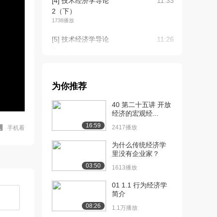
[4] 技术经济学导论
11:33
2（下）
1738播放
[5] 技术经济学导论
11:26
3（上）
2265播放
[6] 技术经济学导论
11:31
为你推荐
3（下）
1867播放
40 第二十五讲 开放
经济的宏观经...
[7] 技术经济学导论
09:20
16:59
4（上）
2417播放
手机看
3724播放
为什么传统经济学
里没有企业家？
[8] 技术经济学导论
09:18
03:50
4（下）
1613播放
1711播放
01 1.1 行为经济学
简介
[9] 技术经济学导论
11:51
5（上）
08:26
1.1万播放
1845播放