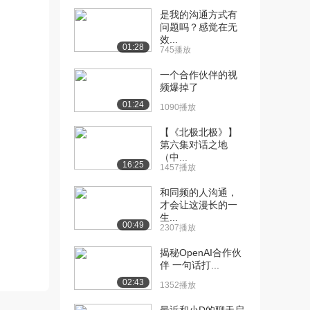
是我的沟通方式有
[10] 4.积极的环境能改变
25:20
问题吗？感觉在无
人（上）
效...
01:28
745播放
6065播放
一个合作伙伴的视
[11] 4.积极的环境能改变
25:27
频爆掉了
人（中）
01:24
2539播放
1090播放
【《北极北极》】
[12] 4.积极的环境能改变
25:23
第六集对话之地
人（下）
（中...
2582播放
16:25
1457播放
[13] 5.环境的力量（上）
26:16
和同频的人沟通，
3942播放
才会让这漫长的一
生...
00:49
2307播放
[14] 5.环境的力量（中）
26:27
3495播放
揭秘OpenAI合作伙
伴 一句话打...
[15] 5.环境的力量（下）
26:17
02:43
1687播放
1352播放
[16] 6.乐观主义（上）
26:10