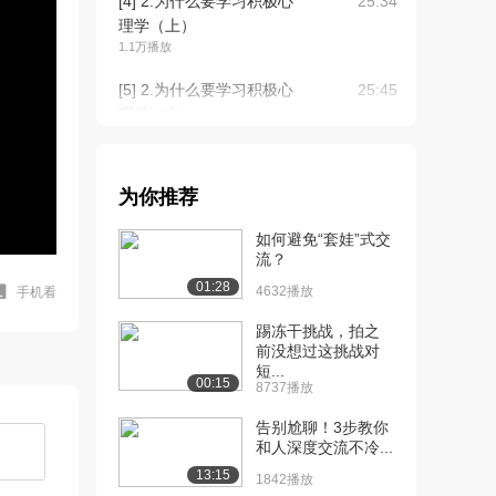
[4] 2.为什么要学习积极心
25:34
理学（上）
1.1万播放
[5] 2.为什么要学习积极心
25:45
理学（中）
1.1万播放
[6] 2.为什么要学习积极心
25:35
为你推荐
理学（下）
4155播放
如何避免“套娃”式交
流？
[7] 3.幸福是一种随机现象
27:36
01:28
吗（上）
4632播放
手机看
9692播放
踢冻干挑战，拍之
前没想过这挑战对
[8] 3.幸福是一种随机现象
27:48
短...
吗（中）
00:15
8737播放
4204播放
告别尬聊！3步教你
[9] 3.幸福是一种随机现象
27:37
和人深度交流不冷...
吗（下）
13:15
1842播放
3627播放