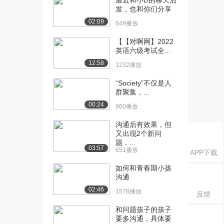
最近和小D的聊天启
发，也和你们分享
4546播放
02:09
649播放
[17] 6.乐观主义（中）
26:18
2546播放
【【对啊网】2022
英语六级考试全...
[18] 6.乐观主义（下）
26:09
12:58
1232播放
2134播放
“Society”不仅是人
[19] 7.逆境还是机遇
25:43
群聚集，...
（上）
00:24
960播放
4588播放
沟通后有效果，但
[20] 7.逆境还是机遇
25:50
又出现2个新问
（中）
题，...
2903播放
03:57
651播放
APP下载
[21] 7.逆境还是机遇
25:39
如何和青春期小孩
沟通
（下）
2852播放
02:46
1578播放
反馈
[22] 幸福：“上班赚多少钱
26:40
和问题孩子的孩子
才快乐？”（哈...
要多沟通，具体要