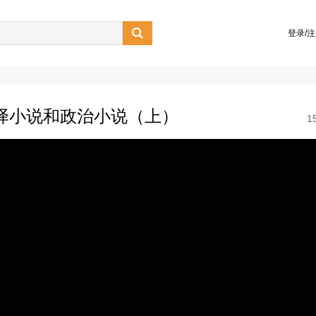

登录/
翻译小说和政治小说（上）
1