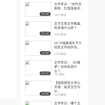
文学常识：“绿竹含
[10] 日本近现代文学阅读
05:17
新粉，红莲落故衣...
2.1人的建立-...
02:00
1847播放
1248播放
文字文章文学氤氲
[11] 日本近现代文学阅读
05:54
的灵魂什么样？
2.2个体背后的...
01:16
1062播放
1524播放
24.川端康成生平介
[12] 日本近现代文学阅读
05:53
绍及文学创作综...
2.2个体背后的...
11:00
1520播放
1136播放
文学常识：《红楼
[13] 日本近现代文学阅读
06:18
梦》的别名是什
2.3日本明治时...
么？...
02:22
1608播放
721播放
[14] 日本近现代文学阅读
【陕西师范大学公
06:15
开课：延安文艺与
2.3日本明治时...
中...
1606播放
14:56
1919播放
[15] 日本近现代文学阅读
06:49
文学常识：哪个文