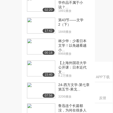
2.4日本近代文...
学作品不属于小
1673播放
说？...
02:20
1891播放
[16] 日本近现代文学阅读
06:51
第43节——文学
2.4日本近代文...
2（下）
1366播放
17:42
1848播放
[17] 日本近现代文学阅读
07:13
林少华：少看日本
2.5近代文学中...
文学！以免越看越
1229播放
小...
00:18
9968播放
[18] 日本近现代文学阅读
07:11
2.5近代文学中...
【上海外国语大学
公开课：日本近代
1437播放
文...
15:40
8.2万播放
[19] 日本近现代文学阅读
05:35
APP下载
3.1自然主义-...
24-西方文学-第七章
1947播放
第五节-果戈...
07:56
3206播放
[20] 日本近现代文学阅读
06:14
反馈
3.3写生文与客...
鲁迅连个长篇都
1846播放
没，为何在很多人