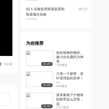
[5] 5.实验室用简易装置制
08:18
取蒸馏水实验
3976播放
[6] 6.海带中碘元素的检验
09:28
实验
3494播放
为你推荐
[7] 7.从碘水中提取碘实验
07:18
低价收购的铜丝，
3158播放
被小伙化腐朽为神
奇...
[8] 8.检验粗盐中硫酸根离
03:21
01:29
手机看
769播放
子实验
2656播放
只用一个胶带，穿
针变得如此简单！
[9] 9.含有杂质的工业乙醇
08:36
一...
01:08
995播放
的蒸馏实验
2731播放
原来家家户户都有
的胶带这么厉害，
[10] 10.检验自来水中的氯
02:42
这...
离子实验
01:43
1221播放