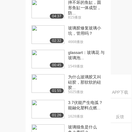
摔不坏的鱼缸，圆
实验
形鱼缸一体成型，
3466播放
防...
04:37
815播放
[17] 17.丁达尔效应实验
03:00
玻璃胶修复玻璃小
4978播放
坑，管用吗？
[18] 18.氢氧化钠溶液与硫
02:24
02:32
4668播放
酸铜溶液反应...
glassart：玻璃花 与
3812播放
玻璃泡...
[19] 19.探究某些酸、碱、
05:25
00:45
1549播放
盐之间是否发...
3958播放
为什么玻璃胶又叫
硅胶，那软软的硅
[20] 20.离子反应发生条件
胶...
06:40
01:55
5025播放
APP下载
的探究实验
4677播放
3.7伏能产生电弧？
能融化塑料点燃...
[21] 21.硫酸钠溶液与氯化
04:26
01:26
1628播放
反馈
钾溶液、氯化...
3364播放
玻璃猫鱼是什么