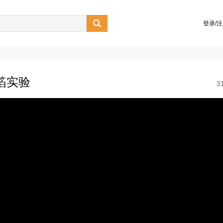

登录/
箔实验
3