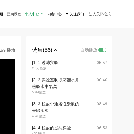
注册
已购课程
个人中心

内容中心

关注我们
进入关怀模式
选集(56)
自动播放
159 播放
[1] 1.过滤实验
05:57
2.0万播放
[2] 2.实验室制取蒸馏水并
06:46
检验水中氯离...
5014播放
[3] 3.粗盐中难溶性杂质的
08:49
去除实验
4646播放
[4] 4.粗盐的提纯实验
06:53
4502播放