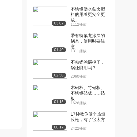
2754播放
不锈钢沥水盆比塑
[11] 11.配制100mL
料的用着更安全更
07:55
放...
1.00mo...
03:07
1112播放
3479播放
带有特氟龙涂层的
[12] 12.气体摩尔体积探究
04:34
锅具，使用时要注
实验
意...
01:40
1311播放
3093播放
不粘锅涂层掉了，
[13] 13.硫酸铜和氢氧化钠
03:46
锅还能用吗？
反应认识化学...
02:50
3205播放
2060播放
木砧板、竹砧板、
[14] 14.木炭还原氧化铜实
05:07
不锈钢砧板……砧
验
板...
3606播放
01:15
1626播放
[15] 15.氢氧化钠溶液与稀
03:52
17秒教你做个热熔
盐酸反应初步...
胶枪，有了它太方...
4019播放
00:17
2422播放
[16] 16.氢氧化铁胶体制备
05:01