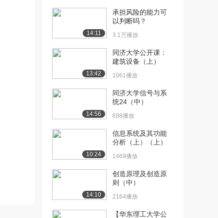
承担风险的能力可
[10] 营销蓝海：目标市场
16:48
以判断吗？
与定位（上）
14:11
3.1万播放
8.4万播放
同济大学公开课：
[11] 营销蓝海：目标市场
16:51
建筑设备（上）
与定位（中）
13:42
4887播放
1061播放
同济大学信号与系
[12] 营销蓝海：目标市场
16:41
统24（中）
与定位（下）
14:56
5565播放
698播放
[13] 营销战术：活用4P营
12:17
信息系统及其功能
分析（上）（上）
销组合（上）
8.4万播放
10:24
1469播放
[14] 营销战术：活用4P营
12:24
创造原理及创造原
销组合（中）
则（中）
5264播放
14:10
2164播放
[15] 营销战术：活用4P营
12:11
【华东理工大学公