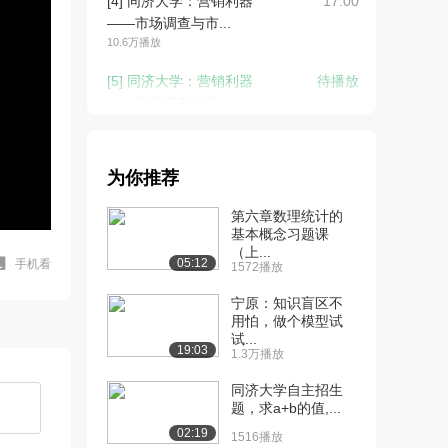
[4] 同济大学：营销利器
17:00
——市场调查与市...
10.6万播放
[5] 同济大学：营销利器
待播放
——市场调查与市...
8178播放
[6] 同济大学：营销利器
16:51
为你推荐
——市场调查与市...
7710播放
第六章数理统计的
基本概念习题课
[7] 营销机会：洞察消费者
12:53
（上...
的需求（上）
05:12
手机看
1572播放
8.5万播放
宁原：知识盲区不
[8] 营销机会：洞察消费者
用怕，做个模型试
12:58
试...
的需求（中）
19:03
1.3万播放
5564播放
同济大学自主招生
[9] 营销机会：洞察消费者
12:46
题，求a+b的值,...
的需求（下）
02:19
1516播放
5574播放