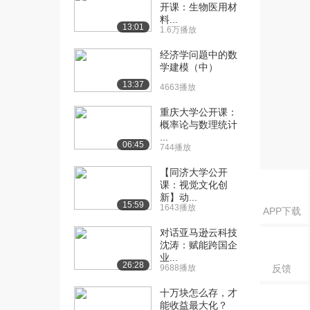
销组合（下）
开课：生物医用材
5030播放
料...
13:01
1.6万播放
[16] 同济大学：营销创新
16:15
经济学问题中的数
——大数据与精准...
学建模（中）
9.4万播放
13:37
4663播放
[17] 同济大学：营销创新
16:17
重庆大学公开课：
——大数据与精准...
概率论与数理统计
6375播放
...
06:45
744播放
[18] 同济大学：营销创新
16:15
——大数据与精准...
【同济大学公开
课：视觉文化创
6964播放
新】动...
15:59
1643播放
APP下载
对话亚马逊云科技
沈涛：赋能跨国企
业...
26:28
9688播放
反馈
十万块怎么存，才
能收益最大化？