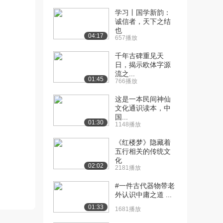
13.1万播放
学习丨国学新韵：
诚信者，天下之结
[11] 书法三要素的意象特
12:42
也
征（中）
04:17
657播放
1.6万播放
千年古碑重见天
[12] 书法三要素的意象特
12:29
日，揭示欧体字源
流之...
征（下）
01:45
766播放
1.1万播放
这是一本民间神仙
[13] 中华传统文化思想与
14:26
文化通识读本，中
书法艺术（上）
国...
01:30
10.2万播放
1148播放
《红楼梦》隐藏着
[14] 中华传统文化思想与
14:20
五行相关的传统文
书法艺术（下）
化
8196播放
02:02
2181播放
#一件古代器物带老
外认识中庸之道 ...
01:33
1681播放