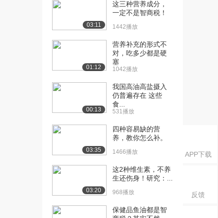
（上）
这三种营养成分，
一定不是智商税！
4970播放
03:11
1442播放
[16] 2.3 全谷杂粮与健康
08:49
（下）
营养补充的形式不
4744播放
对，吃多少都是硬
塞
01:12
1042播放
[17] 2.4 主食选择与血糖控
09:31
制（上）
我国高油高盐摄入
4635播放
仍普遍存在 这些
食...
[18] 2.4 主食选择与血糖控
09:35
00:13
531播放
制（下）
四种容易缺的营
5046播放
养，教你怎么补。
[19] 3.1 豆子的分类和大量
07:09
03:35
1466播放
APP下载
营养素（上...
4014播放
这2种维生素，不养
生还伤身！研究：...
[20] 3.1 豆子的分类和大量
07:15
03:20
968播放
反馈
营养素（下...
3966播放
保健品鱼油都是智