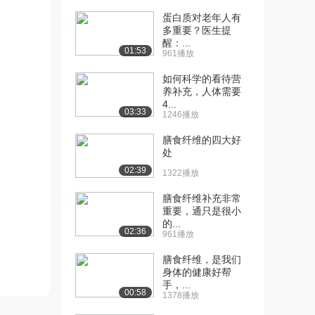
蛋白质对老年人有
[10] 1.5 综合评价营养价值
07:48
多重要？医生提
（下）
醒：...
01:53
4426播放
961播放
如何科学的看待营
[11] 2.1 主食的概念和谷薯
07:58
养补充，人体需要
类的对比（...
4...
6009播放
03:33
1246播放
[12] 2.1 主食的概念和谷薯
08:01
膳食纤维的四大好
类的对比（...
处
5453播放
02:39
1322播放
[13] 2.2 主食中的营养素
07:29
膳食纤维补充非常
（上）
重要，通只是很小
6059播放
的...
02:36
961播放
[14] 2.2 主食中的营养素
07:30
膳食纤维，是我们
（下）
身体的健康好帮
4929播放
手，...
00:58
1378播放
[15] 2.3 全谷杂粮与健康
08:47