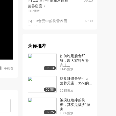
[4] 1.2 营养价值相对性和
06:23
营养密度（...
6462播放
[5] 1.3食品中的抗营养因
07:30
素（上）
7260播放
[6] 1.3食品中的抗营养因
07:33
为你推荐
素（下）
6370播放
如何吃足膳食纤
维，教大家科学补
[7] 1.4 营养素的生物有效
07:36
充上...
性（上）
06:13
手机看
1145播放
6473播放
膳食纤维是第七大
[8] 1.4 营养素的生物有效
营养元素，95%的...
07:34
性（下）
00:58
1535播放
6057播放
被疯狂追捧的抗
[9] 1.5 综合评价营养价值
07:49
糖，其实是减少“游
离...
（上）
02:25
1386播放
4680播放