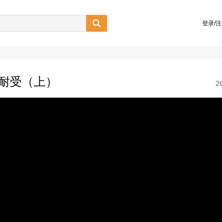

登录/
不耐受（上）
2