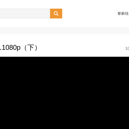

登录/
e.1080p（下）
1