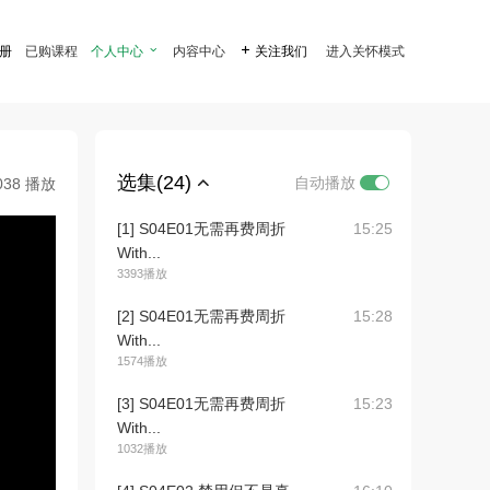
注册
已购课程
个人中心

内容中心

关注我们
进入关怀模式
选集(24)
自动播放
038 播放
[1] S04E01无需再费周折
15:25
With...
3393播放
[2] S04E01无需再费周折
15:28
With...
1574播放
[3] S04E01无需再费周折
15:23
With...
1032播放