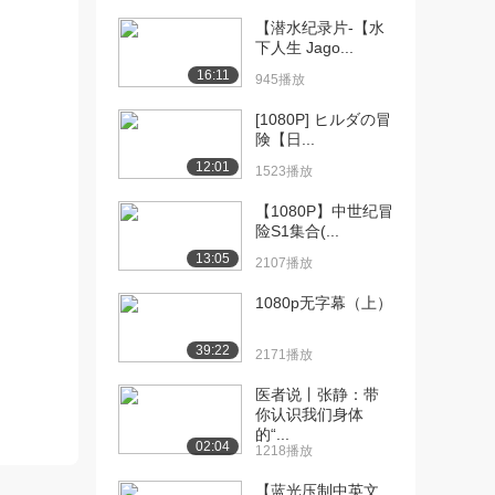
【潜水纪录片-【水
[10] S04E04 万达如何找
15:34
下人生 Jago...
回状态 H...
16:11
945播放
1001播放
[1080P] ヒルダの冒
[11] S04E04 万达如何找回
15:37
険【日...
状态 H...
12:01
838播放
1523播放
【1080P】中世纪冒
[12] S04E04 万达如何找
15:29
险S1集合(...
回状态 H...
13:05
1009播放
2107播放
[13] S04E05 在金色肯尼
15:36
1080p无字幕（上）
On.G...
1222播放
39:22
2171播放
[14] S04E05 在金色肯尼
15:41
医者说丨张静：带
On.G...
你认识我们身体
的“...
623播放
02:04
1218播放
[15] S04E05 在金色肯尼
15:31
【蓝光压制中英文