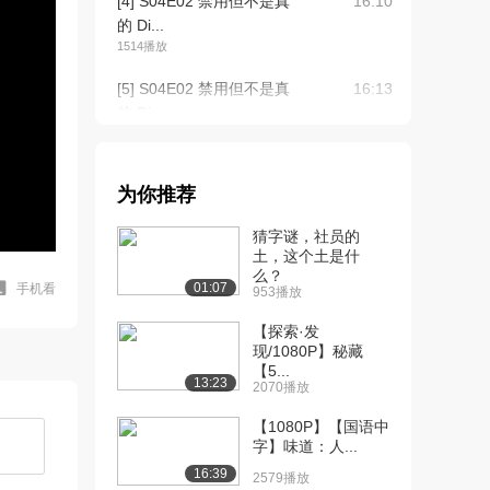
[4] S04E02 禁用但不是真
16:10
的 Di...
1514播放
[5] S04E02 禁用但不是真
16:13
的 Di...
1416播放
[6] S04E02 禁用但不是真
16:05
为你推荐
的 Di...
1306播放
猜字谜，社员的
土，这个土是什
[7] S04E03 斯托纳溜冰鞋
15:35
么？
Sto...
01:07
手机看
953播放
785播放
【探索·发
[8] S04E03 斯托纳溜冰鞋
现/1080P】秘藏
15:37
【5...
Sto...
13:23
2070播放
1335播放
【1080P】【国语中
[9] S04E03 斯托纳溜冰鞋
15:29
字】味道：人...
Sto...
16:39
2579播放
671播放