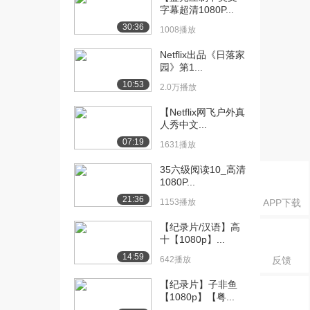
On.G...
字幕超清1080P...
886播放
30:36
1008播放
[16] S04E06 两种文化的
15:59
Netflix出品《日落家
故事 A....
园》第1...
1427播放
10:53
2.0万播放
[17] S04E06 两种文化的
16:02
【Netflix网飞户外真
故事 A....
人秀中文...
839播放
07:19
1631播放
[18] S04E06 两种文化的
15:53
35六级阅读10_高清
故事 A....
1080P...
1669播放
21:36
1153播放
APP下载
[19] S04E07 士兵返回家
15:47
园 Sol...
【纪录片/汉语】高
十【1080p】...
1493播放
14:59
642播放
反馈
[20] S04E07 士兵返回家
15:50
园 Sol...
【纪录片】子非鱼
841播放
【1080p】【粤...