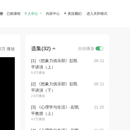
注册
已购课程
个人中心

内容中心

关注我们
进入关怀模式
选集(32)
自动播放
.6万 播放
[1] 《想象力俱乐部》彭凯
06:11
平讲演（上）
8.4万播放
[2] 《想象力俱乐部》彭凯
06:11
平讲演（下）
2.6万播放
[3] 《心理学与生活》-彭凯
11:25
平教授（上）
4.2万播放