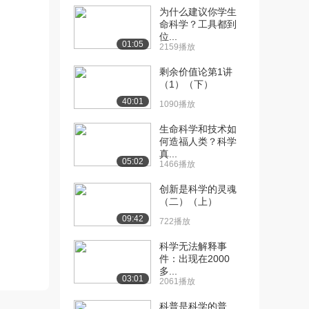
（下）
为什么建议你学生
9489播放
命科学？工具都到
位...
01:05
[11] 积极心理是伟大的人
2159播放
待播放
性-幸福之道的科...
剩余价值论第1讲
1.6万播放
（1）（下）
40:01
[12] 积极心理是伟大的人
17:56
1090播放
性-幸福之道的科...
生命科学和技术如
6967播放
何造福人类？科学
真...
[13] 积极心理是伟大的人
17:46
05:02
1466播放
性-幸福之道的科...
6725播放
创新是科学的灵魂
（二）（上）
[14] 谈探索未知的动力
18:46
09:42
722播放
（上）
1.1万播放
科学无法解释事
件：出现在2000
[15] 谈探索未知的动力
18:47
多...
03:01
2061播放
（中）
6043播放
科普是科学的普