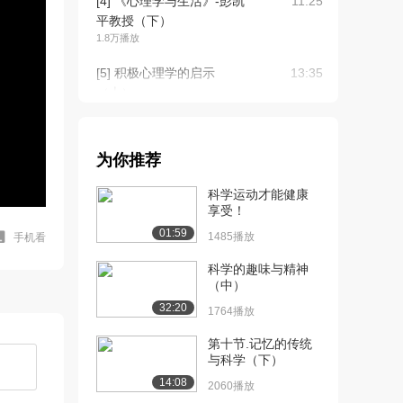
[4] 《心理学与生活》-彭凯
11:25
平教授（下）
1.8万播放
[5] 积极心理学的启示
13:35
（上）
3.5万播放
[6] 积极心理学的启示
13:44
为你推荐
（中）
1.9万播放
科学运动才能健康
享受！
[7] 积极心理学的启示
13:29
01:59
（下）
1485播放
手机看
1.7万播放
科学的趣味与精神
（中）
[8] 中西方幸福科学（上）
59:14
2.5万播放
32:20
1764播放
[9] 中西方幸福科学（中）
59:16
第十节.记忆的传统
1.2万播放
与科学（下）
14:08
2060播放
[10] 中西方幸福科学
59:13