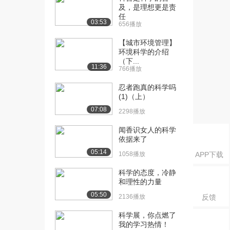
及，是理想更是责
[16] 谈探索未知的动力
18:39
任
（下）
03:53
656播放
4404播放
【城市环境管理】
[17] 致良知，澎湃的福流
环境科学的介绍
10:01
（下...
（上）
11:36
766播放
1.1万播放
忍者跑真的科学吗
[18] 致良知，澎湃的福流
10:04
(1)（上）
（下）
07:08
2298播放
4672播放
闻香识女人的科学
[19] 你幸福吗？积极心理
10:16
依据来了
学的挑战与贡献（...
05:14
1058播放
APP下载
1.3万播放
科学的态度，冷静
[20] 你幸福吗？积极心理
10:21
和理性的力量
学的挑战与贡献（...
05:50
5756播放
2136播放
反馈
科学展，你点燃了
[21] 你幸福吗？积极心理
10:06
我的学习热情！
学的挑战与贡献（...