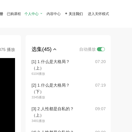
注册
已购课程
个人中心

内容中心

关注我们
进入关怀模式
选集(45)
自动播放
375 播放
[1] 1.什么是大格局？
07:20
（上）
6104播放
[2] 1.什么是大格局？
07:19
（下）
3345播放
[3] 2.人性都是自私的？
09:07
（上）
3481播放