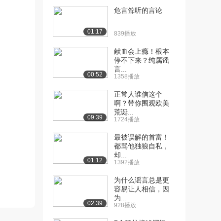
危言耸听的言论
[10] 5.为啥老祖宗说的不
08:42
都对？（下）
01:17
839播放
1859播放
献血会上瘾！根本
[11] 6.性格不同的隐藏密
09:55
停不下来？纯属谣
码？（上）
言...
00:52
1359播放
1358播放
正常人谁信这个
[12] 6.性格不同的隐藏密
09:55
啊？带你围观欧美
码？（下）
荒诞...
1898播放
09:39
1724播放
[13] 7.利益最大化的“智
07:58
最被误解的首富！
慧”！（上）
都骂他独狼自私，
却...
1664播放
01:12
1392播放
[14] 7.利益最大化的“智
07:58
为什么谣言总是更
慧”！（下）
容易让人相信，因
1175播放
为...
02:39
928播放
[15] 8.惊“天”大发现：椭圆
07:32