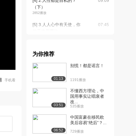
[4] 2.人性都是自私的？
09:09
（下）
2852播放
[5] 3.人人心中有天使，你
07:45
的天使是哪位...
2449播放
[6] 3.人人心中有天使，你
07:50
为你推荐
的天使是哪位...
1588播放
别慌！都是谣言！
[7] 4.人情社会的生存智慧
08:09
01:13
（上）
1191播放
手机看
1656播放
不懂西方理论，中
国用事实让唱衰者
[8] 4.人情社会的生存智慧
08:17
改...
（下）
03:51
535播放
2244播放
中国富豪在移民欧
[9] 5.为啥老祖宗说的不都
08:37
美后容易“绝后”？...
对？（上）
06:52
729播放
1638播放