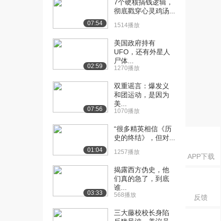
7个硬核搞钱逻辑，
轨道在人间...
彻底戳穿心灵鸡汤...
1440播放
07:54
1514播放
[16] 8.惊“天”大发现：椭圆
07:36
轨道在人间...
美国政府持有
UFO，还有外星人
1409播放
尸体...
02:59
1270播放
[17] 9.“在商言商”真的是智
06:46
慧吗？（上...
双重谣言：爆发义
1382播放
和团运动，是因为
美...
07:56
[18] 9.“在商言商”真的是智
06:48
1070播放
慧吗？（下...
“很多精英相信《历
1151播放
史的终结》，但对...
01:04
[19] 10.“人算”不如参考“天
09:04
1257播放
APP下载
算”（上...
揭露西方伪史，他
1655播放
们真的急了，到底
谁...
[20] 10.“人算”不如参考“天
09:03
03:33
568播放
反馈
算”（下...
1835播放
三大藤校校长身陷