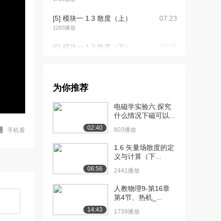
[5] 模块一 1.3 散度（上）
07:23
1283播放
[6] 模块一 1.3 散度（下）
07:25
1460播放
[7] 模块一 1.4 旋度（上）
05:33
1642播放
为你推荐
[8] 模块一 1.4 旋度（下）
05:37
电磁学实验六.探究
2998播放
什么情况下磁可以...
02:40
803播放
手机看
[9] 模块一 1.5 Helmholtz...
05:38
2006播放
1.6 矢量场散度的定
义与计算（下...
[10] 模块一 1.5
05:42
06:56
2441播放
Helmholtz...
1433播放
人教物理9-第16章
第4节、热机_...
[11] 模块二 2.1 电荷守恒
07:40
14:43
定律（上）
1739播放