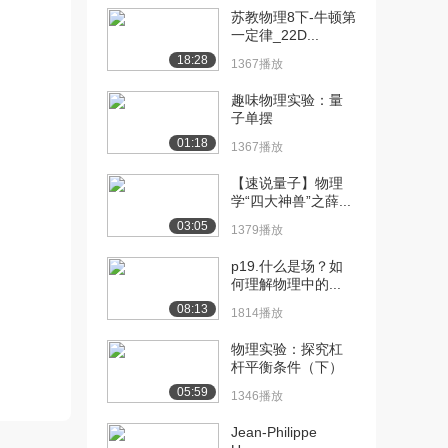
1658播放
苏教物理8下-牛顿第
一定律_22D...
[12] 模块二 2.1 电荷守恒
07:39
18:28
定律（下）
1367播放
1461播放
趣味物理实验：量
子单摆
[13] 模块二 2.2 静电场的
06:34
性质（上）
01:18
1367播放
1253播放
【速说量子】物理
[14] 模块二 2.2 静电场的
06:35
学“四大神兽”之薛...
性质（下）
03:05
1379播放
906播放
p19.什么是场？如
[15] 模块二 2.3 静磁场性
09:48
何理解物理中的...
质（上）
08:13
1814播放
1017播放
物理实验：探究杠
[16] 模块二 2.3 静磁场性
09:47
杆平衡条件（下）
质（下）
05:59
1346播放
958播放
Jean-Philippe
[17] 模块二 2.4 位移电流
08:09