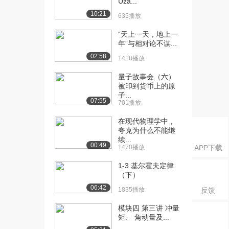
Uza...
1639播放
10:21
635播放
[18] 模块二 2.5 真空中的
05:21
“天上一天，地上一
Maxwe...
年”与相对论不谋...
1550播放
02:58
1418播放
[19] 模块二 2.5 真空中的
05:17
量子故事会（六）
Maxwe...
被印到货币上的原
1316播放
子...
07:55
701播放
[20] 模块二 2.6 极化现象
07:15
（上）
在现代物理学中，
1728播放
夸克为什么不能继
续...
00:49
[21] 模块二 2.6 极化现象
1470播放
07:14
APP下载
（下）
1-3 基尔霍夫定律
1202播放
（下）
06:42
[22] 模块二 2.7 磁化现象
08:03
1835播放
反馈
（上）
模块四 第三讲 冲量
972播放
矩、 角动量及...