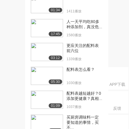
6212播放
01:34
1411播放
[18] 陈征：处处留心皆物
46:41
理
人一天平均吃80多
3316播放
种添加剂，真没危...
17:45
[19] 冯强：学好体育，也
1580播放
27:39
是正经事儿
更应关注的配料表
2571播放
前六位
03:12
[20] 顾森：追寻最终极的
17:24
1339播放
数学思想
配料表怎么看？
6309播放
[21] 宁原：知识盲区不用
19:03
05:30
1030播放
APP下载
怕，做个模型试试...
配料表越短越好？0
1.3万播放
添加更健康？真相...
01:09
1037播放
反馈
买厨房调味料一定
要知道的事情，买
不...