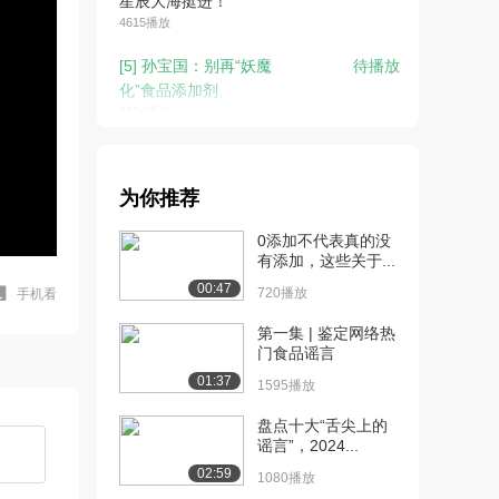
星辰大海挺进！
4615播放
[5] 孙宝国：别再“妖魔
待播放
化”食品添加剂
3324播放
[6] 叶盛：你是基因的傀儡
28:33
吗
为你推荐
3610播放
0添加不代表真的没
[8] 魏科：暴雨袭来，气候
16:27
有添加，这些关于...
危机纪元时代
00:47
2706播放
720播放
手机看
[9] 张德元：塑料污染，人
第一集 | 鉴定网络热
12:11
门食品谣言
类面临的又一个...
3194播放
01:37
1595播放
[10] 张永香：积极应对气
12:40
盘点十大“舌尖上的
谣言”，2024...
象变化
2072播放
02:59
1080播放