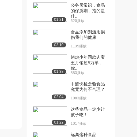
[12] 何雄奎：一个梨子
32:23
公务员常识，食品
的“逆袭”之路
的保质期，指的是
什...
2377播放
01:21
620播放
[13] 尚庆茂：如何培养一
41:16
食品添加剂滥用损
批“好苗子”
伤我们的健康
1759播放
03:10
1135播放
[13] 尚庆茂：如何培养一
41:16
烤鸡少年同款肉宝
批“好苗子”
王月销超5万单，
2005播放
你...
01:38
883播放
[14] 史军：从原产地到优
38:39
质产区，水果为什...
甲醛快检盒验食品
究竟为何不合理？
1628播放
02:04
1083播放
[15] 姚军：万蕊千花蜂为
22:43
媒
这些食品一定少让
2427播放
孩子吃！
01:22
1017播放
[16] 朱增勇：站在风口的
22:24
猪真的会飞！
远离这种食品