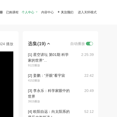
注册
已购课程
个人中心

内容中心

关注我们
进入关怀模式
选集(19)
自动播放
324 播放
[1] 星空讲坛 第01期 科学
2:25:39
家的世界“...
9122播放
[2] 姜鹏：“开眼”看宇宙
22:42
4152播放
[3] 李永乐：科学家眼中的
20:49
世界
3915播放
[4] 欧阳自远：向太阳系的
52:12