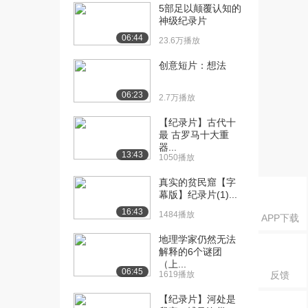
8.0万播放
5部足以颠覆认知的
神级纪录片
[17] 高分纪录片：埃及的
43:58
06:44
23.6万播放
失落宝藏-来生的...
4.3万播放
创意短片：想法
[18] 乔布斯的人生哲理
04:33
06:23
2.7万播放
7.0万播放
【纪录片】古代十
[21] BBC纪录片：如何减
48:24
最 古罗马十大重
缓衰老
器...
9.6万播放
13:43
1050播放
[22] 尼古拉·特斯拉纪录
25:18
真实的贫民窟【字
片：科学“超人”...
幕版】纪录片(1)...
4.3万播放
16:43
1484播放
APP下载
[23] PBS神级纪录片：尼
1:12:01
地理学家仍然无法
古拉·特斯拉-...
解释的6个谜团
6.5万播放
（上...
06:45
1619播放
反馈
[24] 【TED】最优秀的学
14:37
【纪录片】河处是
生学习习惯和方...