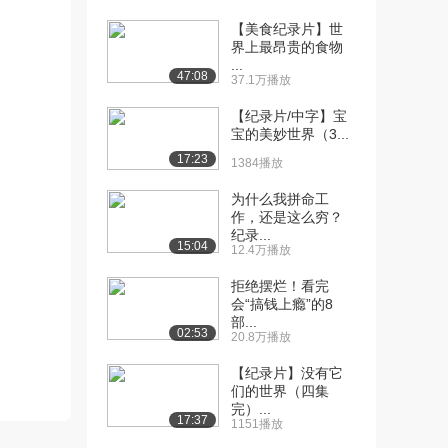
【美食纪录片】世
[10] 经典天才争霸战（太
43:31
界上最昂贵的食物
空竞赛）美国v....
...
4.0万播放
47:08
37.1万播放
[11] PBS高分纪录片：探
52:51
【纪录片/中字】宝
宝的美妙世界（3...
寻暗物质（双语...
6.7万播放
17:23
1384播放
[12] PBS高分纪录片：宇
54:53
为什么我拼命工
宙的构造-量子...
作，还是这么穷？
纪录...
4.7万播放
15:04
12.4万播放
[13] 3D动画直观演示傅里
15:45
拒绝摆烂！看完
叶变换、级数和...
会“搞钱上瘾”的8
4.5万播放
部...
02:53
20.8万播放
[14] 相声特辑纪录片：笑
1:52:54
【纪录片】没有它
6.0万播放
们的世界（四集
完）...
[15] BBC纪录片：关于减
50:27
17:37
1151播放
肥你不知道的1...