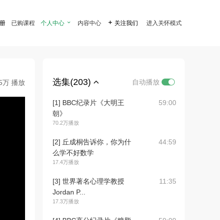
注册
已购课程
个人中心

内容中心

关注我们
进入关怀模式
选集(203)
自动播放
.5万 播放
[1] BBC纪录片《大明王
59:00
朝》
70.2万播放
[2] 丘成桐告诉你，你为什
44:59
么学不好数学
17.4万播放
[3] 世界著名心理学教授
11:35
Jordan P...
17.3万播放