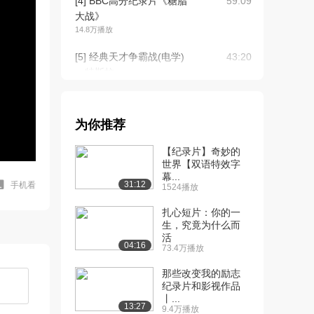
[4] BBC高分纪录片《糖脂
59:09
大战》
14.8万播放
[5] 经典天才争霸战(电学)
43:20
：特斯拉 ...
10.0万播放
[6] 经典天才争霸战（电
43:42
为你推荐
脑）：乔布斯v....
8.0万播放
【纪录片】奇妙的
世界【双语特效字
[7] 经典天才争霸战(原子
43:31
幕...
弹) ：海森堡...
31:12
手机看
1524播放
5.5万播放
扎心短片：你的一
[8] 经典天才争霸战(电视)
生，究竟为什么而
42:51
活
：法恩斯沃...
04:16
73.4万播放
3.9万播放
那些改变我的励志
[9] 经典天才争霸战(飞机)
42:43
纪录片和影视作品
：莱特兄弟...
丨...
13:27
9.4万播放
3.6万播放