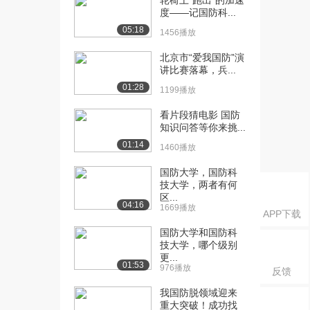
轮椅上“跑出”的加速
课：测量的B类不确...
度——记国防科...
5555播放
05:18
1456播放
[16] 国防科技大学公开
05:11
北京市“爱我国防”演
课：测量结果的表达...
讲比赛落幕，兵...
4845播放
01:28
1199播放
[17] 国防科技大学公开
08:34
看片段猜电影 国防
课：测量的有效数字
知识问答等你来挑...
4925播放
01:14
1460播放
[18] 国防科技大学公开
03:04
课：常用数据处理方...
国防大学，国防科
技大学，两者有何
3834播放
区...
04:16
1669播放
[19] 国防科技大学公开
08:10
APP下载
课：常用数据处理方...
国防大学和国防科
3815播放
技大学，哪个级别
更...
01:53
[20] 国防科技大学公开
03:49
976播放
反馈
课：常用数据处理方...
我国防脱领域迎来
3541播放
重大突破！成功找