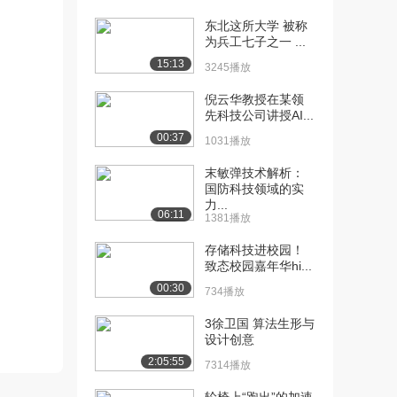
东北这所大学 被称
[10] 国防科技大学公开
06:47
为兵工七子之一 ...
课：随机误差印子-...
15:13
4296播放
3245播放
倪云华教授在某领
[11] 国防科技大学公开
09:18
先科技公司讲授AI...
课：随机误差
00:37
4275播放
1031播放
[12] 国防科技大学公开
05:40
末敏弹技术解析：
国防科技领域的实
课：算数平均值的高...
力...
4894播放
06:11
1381播放
[13] 国防科技大学公开
03:01
存储科技进校园！
课：测量的不确定度...
致态校园嘉年华hi...
6923播放
00:30
734播放
[14] 国防科技大学公开
02:29
3徐卫国 算法生形与
课：测量的A类不确...
设计创意
6645播放
2:05:55
7314播放
[15] 国防科技大学公开
08:00