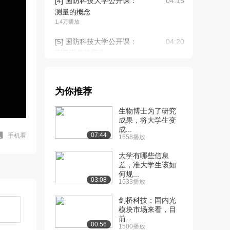
[4] 国防科技大学公开课：
04:15
测量的概念
1.4万播放
[5] 国防科技大学公开课：
04:20
测量误差的概念
9865播放
[6] 国防科技大学公开课：
05:00
为你推荐
误差的分类及产...
8541播放
生物博士为了研究
成果，将大学生变
[7] 国防科技大学公开课：
04:47
成...
发现系统误差的...
07:44
手机看
1658播放
6653播放
大学有哪些信息
[8] 国防科技大学公开课：
差，准大学生该如
07:22
何规...
消除系统误差的...
03:08
1633播放
6097播放
剑桥科技：国内光
[9] 国防科技大学公开课：
02:50
模块市场来看，目
粗大误差
前...
00:56
1500播放
4087播放