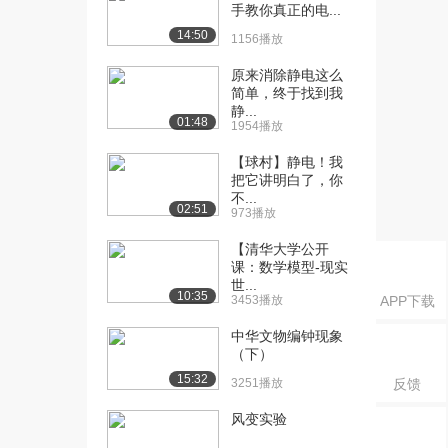
课：连续带电体系的...
手教你真正的电...
7925播放
14:50
1156播放
[16] 北京理工大学公开
12:08
原来消除静电这么
课：连续带电体系的...
简单，终于找到我
6598播放
静...
01:48
1954播放
[17] 北京理工大学公开
06:48
【球村】静电！我
课：连续带电体系的...
把它讲明白了，你
6263播放
不...
02:51
973播放
[18] 北京理工大学公开
10:13
课：连续带电体系的...
【清华大学公开
课：数学模型-现实
5843播放
世...
10:35
3453播放
APP下载
[19] 北京理工大学公开
14:57
课：电场线
中华文物编钟现象
7253播放
（下）
15:32
3251播放
反馈
[20] 北京理工大学公开
11:15
课：电场强度通量
风变实验
8017播放