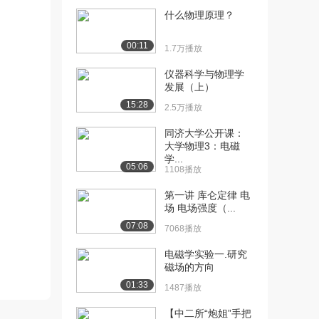
什么物理原理？
[10] 北京理工大学公开
11:25
课：电场强度
00:11
1.7万播放
1.3万播放
仪器科学与物理学
[11] 北京理工大学公开
13:35
发展（上）
课：场强叠加原理
15:28
2.5万播放
1.3万播放
同济大学公开课：
[12] 北京理工大学公开
08:20
大学物理3：电磁
课：点电荷系的场强
学...
05:06
1.0万播放
1108播放
[13] 北京理工大学公开
09:33
第一讲 库仑定律 电
场 电场强度（...
课：连续带电体系的...
1.0万播放
07:08
7068播放
[14] 北京理工大学公开
13:12
电磁学实验一.研究
课：连续带电体系的...
磁场的方向
8952播放
01:33
1487播放
[15] 北京理工大学公开
05:07
【中二所“炮姐”手把