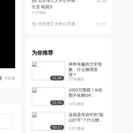
[4] 北京理工大学公开课：
11:35
引言 电荷3
1.7万播放
[5] 北京理工大学公开课：
11:22
库仑定律 电...
2.2万播放
[6] 北京理工大学公开课：
09:18
为你推荐
库仑定律 电...
1.5万播放
神奇有趣的力学现
象，什么物理原
[7] 北京理工大学公开课：
10:35
理？
库仑定律 电...
01:09
手机看
2706播放
1.2万播放
1000万围观！AI生
[8] 北京理工大学公开课：
图不依赖GP...
07:52
库仑定律 电...
01:53
1481播放
1.0万播放
这就是传说中的“隔
[9] 北京理工大学公开课：
10:02
山打牛”？什么物...
电场
00:17
1.8万播放
1.6万播放