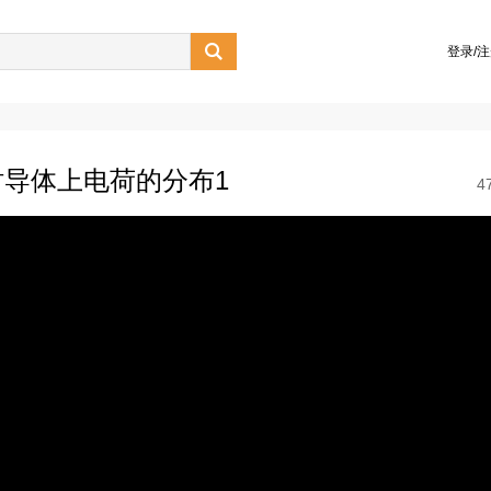

登录/
导体上电荷的分布1
4