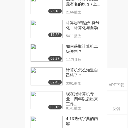
算机系统基础（一...
最有名的bug（上...
5204播放
25:18
2166播放
[16] 南京大学公开课：计
15:08
计算思维起步-符号
算机系统基础（一...
化、计算化与自动...
1.1万播放
17:33
5411播放
[17] 南京大学公开课：计
16:35
如何获取计算机二
算机系统基础（一...
级资料？
5446播放
02:27
1.1万播放
[18] 南京大学公开课：计
18:07
计算机怎么知道自
算机系统基础（一...
己错了？
4335播放
09:45
3361播放
APP下载
[19] 南京大学公开课：计
14:54
算机系统基础（一...
现在报计算机专
业，四年以后出来
5130播放
工作...
03:16
8141播放
反馈
[20] 南京大学公开课：计
18:25
算机系统基础（一...
4.13迭代字典的内
4906播放
容