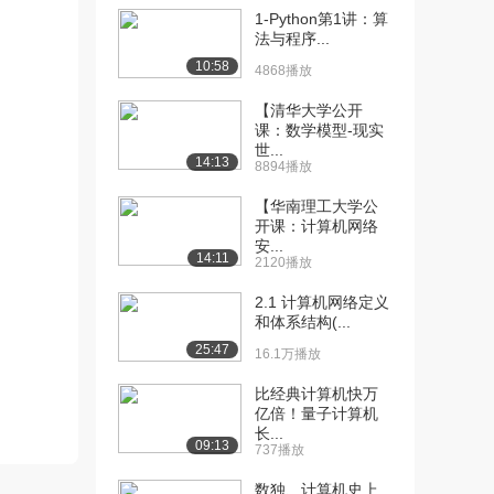
1-Python第1讲：算
[10] 南京大学公开课：计
18:18
法与程序...
算机系统基础（一...
10:58
4868播放
5579播放
【清华大学公开
[11] 南京大学公开课：计
19:50
课：数学模型-现实
算机系统基础（一...
世...
14:13
8894播放
5369播放
【华南理工大学公
[12] 南京大学公开课：计
09:47
开课：计算机网络
算机系统基础（一...
安...
14:11
5174播放
2120播放
[13] 南京大学公开课：计
16:49
2.1 计算机网络定义
和体系结构(...
算机系统基础（一...
5507播放
25:47
16.1万播放
[14] 南京大学公开课：计
18:20
比经典计算机快万
算机系统基础（一...
亿倍！量子计算机
长...
5252播放
09:13
737播放
[15] 南京大学公开课：计
14:30
数独、计算机史上