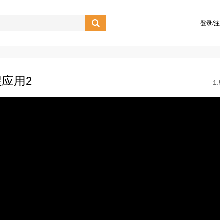

登录/
应用2
1