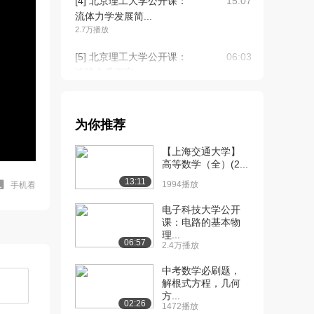
[4] 北京理工大学公开课：
15:07
流体力学发展简...
2.7万播放
[5] 北京理工大学公开课：
06:03
连续介质假定
2.7万播放
[6] 北京理工大学公开课：
09:55
为你推荐
流体压缩性
2.6万播放
【上海交通大学】
高等数学（全）(2...
[7] 北京理工大学公开课：
03:10
13:11
流体压缩性举例...
1994播放
手机看
2.3万播放
电子科技大学公开
课：电路的基本物
[8] 北京理工大学公开课：
06:51
理...
流体压缩性与膨...
06:57
2.4万播放
2.2万播放
中考数学必刷题，
[9] 北京理工大学公开课：
06:26
解根式方程，几何
方...
粘性与内摩擦定...
02:26
1472播放
2.4万播放