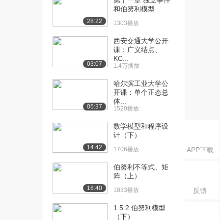
第十一章 独立事件
课：静压强及其特性
和伯努利模型
2.2万播放
28:22
1303播放
[16] 北京理工大学公开
07:11
西安交通大学公开
课：静力学微分方程
课：广义结点、
2.2万播放
KC...
03:07
1.4万播放
[17] 北京理工大学公开
15:15
课：静力学若干问题
哈尔滨工业大学公
2.0万播放
开课：单个正态总
体...
05:37
1520播放
[18] 北京理工大学公开
14:10
课：静压强分布规律
数学模型和程序设
1.8万播放
计（下）
14:42
[19] 北京理工大学公开
1706播放
09:39
APP下载
课：压强度量单位
伯努利不等式、矩
1.5万播放
阵（上）
16:40
[20] 北京理工大学公开
09:38
1833播放
反馈
课：静压强的测量1
1.5.2 伯努利模型
1.5万播放
（下）