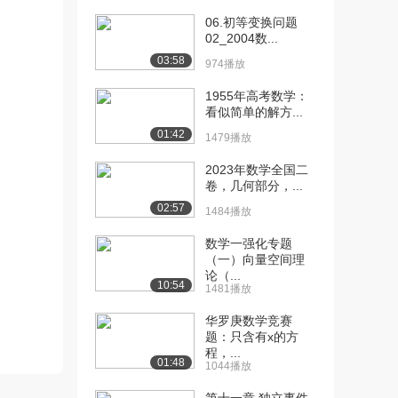
06.初等变换问题
[10] 北京理工大学公开
13:46
02_2004数...
课：内摩擦定律的讨...
03:58
974播放
2.3万播放
1955年高考数学：
[11] 北京理工大学公开
08:10
看似简单的解方...
课：牛顿内摩擦定律...
01:42
2.1万播放
1479播放
2023年数学全国二
[12] 北京理工大学公开
07:22
卷，几何部分，...
课：第一章习题讨论
02:57
2.0万播放
1484播放
[13] 北京理工大学公开
06:01
数学一强化专题
（一）向量空间理
课：静力学基本概念
论（...
2.1万播放
10:54
1481播放
[14] 北京理工大学公开
05:16
华罗庚数学竞赛
课：质量力
题：只含有x的方
2.0万播放
程，...
01:48
1044播放
[15] 北京理工大学公开
12:51