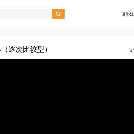

登录/
器（逐次比较型）
2