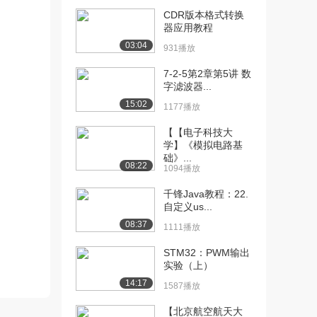
CDR版本格式转换
[10] 北京交通大学公开
06:37
器应用教程
课：逻辑代数的运算...
03:04
931播放
1.0万播放
7-2-5第2章第5讲 数
[11] 北京交通大学公开
08:24
字滤波器...
课：逻辑代数的三个...
15:02
1177播放
8715播放
【【电子科技大
[12] 北京交通大学公开
23:41
学】《模拟电路基
课：逻辑函数表达式...
础》...
08:22
1.0万播放
1094播放
[13] 北京交通大学公开
09:34
千锋Java教程：22.
自定义us...
课：代数法化简逻辑...
6859播放
08:37
1111播放
[14] 北京交通大学公开
34:41
STM32：PWM输出
课：图形法化简逻辑...
实验（上）
6323播放
14:17
1587播放
[15] 北京交通大学公开
10:09
【北京航空航天大