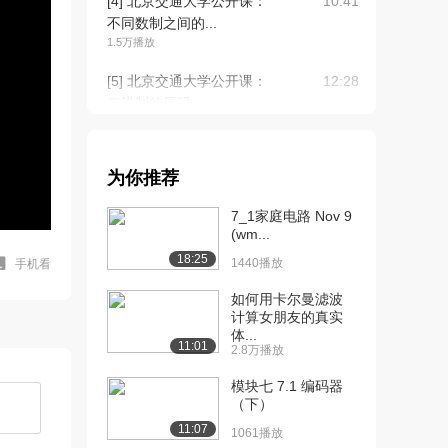
[4] 北京交通大学公开课：
10:41
不同数制之间的...
1.5万播放
[5] 北京交通大学公开课：
12:28
二进制的原码、...
1.5万播放
[6] 北京交通大学公开课：
08:50
为你推荐
常用编码
1.0万播放
7_1家庭电路 Nov 9
(wm...
[7] 北京交通大学公开课：
10:12
18:25
逻辑变量及基本...
1440播放
手机看
2.0万播放
如何用卡尔曼滤波
计算女朋友的真实
[8] 北京交通大学公开课：
12:59
体...
复合逻辑、正...
11:01
2.8万播放
1.1万播放
模块七 7.1 编码器
[9] 北京交通大学公开课：
08:54
（下）
数字逻辑的表示...
11:07
1061播放
1.0万播放