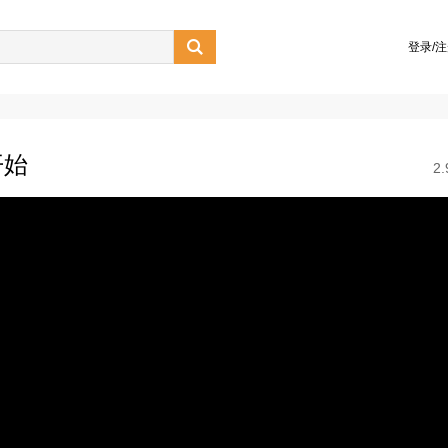

登录/
开始
2