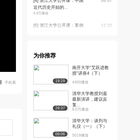
[4] 浙江大学公开课：中国
08:57
近代历史开始的...
6.9万播放
[5] 浙江大学公开课：案例
12:32
分析 香港问题...
6.9万播放
[6] 浙江大学公开课：近代
10:04
为你推荐
中国社会特点和...
6.2万播放
南开大学“艾跃进教
授”讲座4（下）
[7] 浙江大学公开课：小结
05:02
19:29
与讨论
4400播放
手机看
4.9万播放
清华大学教授刘嘉
最新演讲，建议反
[8] 浙江大学公开课：技术
15:14
复...
的学习阶段-龚...
29:37
8.0万播放
5.9万播放
清华大学：谈判与
[9] 浙江大学公开课：技术
08:26
礼仪（一）（下）
的学习阶段 洋...
09:06
5019播放
4.8万播放