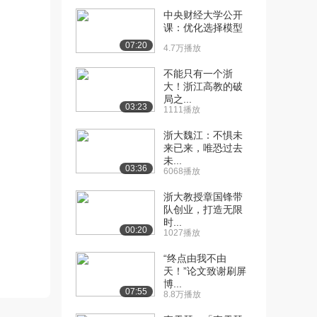
中央财经大学公开
[10] 浙江大学公开课：体
08:58
课：优化选择模型
制的改良阶段-甲...
07:20
4.7万播放
4.7万播放
不能只有一个浙
[11] 浙江大学公开课：
14:33
大！浙江高教的破
康、梁、严与戊戌维...
局之...
03:23
4.8万播放
1111播放
浙大魏江：不惧未
[12] 浙江大学公开课：
11:07
来已来，唯恐过去
康、梁、严与戊戌维...
未...
4.5万播放
03:36
6068播放
[13] 浙江大学公开课：资
10:16
浙大教授章国锋带
产阶级共和方案为...
队创业，打造无限
时...
4.5万播放
00:20
1027播放
[14] 浙江大学公开课：人
18:16
“终点由我不由
的改造阶段-陈独...
天！”论文致谢刷屏
4.8万播放
博...
07:55
8.8万播放
[15] 浙江大学公开课：小
05:14