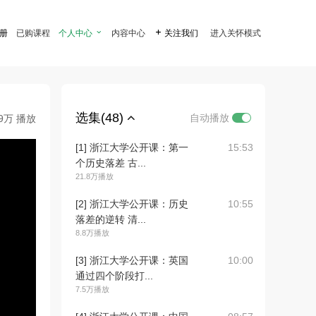
注册
已购课程
个人中心

内容中心

关注我们
进入关怀模式
选集(48)
自动播放
.9万 播放
[1] 浙江大学公开课：第一
15:53
个历史落差 古...
21.8万播放
[2] 浙江大学公开课：历史
10:55
落差的逆转 清...
8.8万播放
[3] 浙江大学公开课：英国
10:00
通过四个阶段打...
7.5万播放