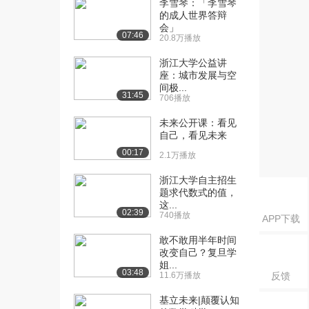
李雪琴：「李雪琴
结与讨论 二
的成人世界答辩
3.8万播放
会」
07:46
20.8万播放
[16] 浙江大学公开课：从
20:03
历史合力看马克思...
浙江大学公益讲
5.2万播放
座：城市发展与空
间极...
31:45
706播放
[17] 浙江大学公开课：历
08:21
史的必然选择
未来公开课：看见
4.5万播放
自己，看见未来
00:17
[18] 浙江大学公开课：中
12:09
2.1万播放
国共产党的成立及...
浙江大学自主招生
4.6万播放
题求代数式的值，
这...
[19] 浙江大学公开课：国
09:50
02:39
740播放
APP下载
共合作的历程与国...
4.1万播放
敢不敢用半年时间
改变自己？复旦学
姐...
[20] 浙江大学公开课：国
12:26
03:48
11.6万播放
反馈
民革命失败的原因
4.2万播放
基立未来|颠覆认知