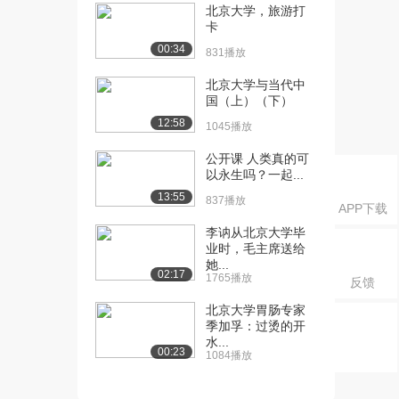
例：重庆聚奎中学...
北京大学，旅游打
1.9万播放
卡
00:34
831播放
[16] 北京大学公开课：这
01:48
周要攀登的高峰-...
北京大学与当代中
1.3万播放
国（上）（下）
12:58
1045播放
[17] 北京大学公开课：翻
05:08
转课堂课前任务与...
公开课 人类真的可
1.9万播放
以永生吗？一起...
13:55
[18] 北京大学公开课：课
01:47
837播放
APP下载
程引入：你的学生...
李讷从北京大学毕
1.5万播放
业时，毛主席送给
她...
[19] 北京大学公开课：案
03:45
02:17
1765播放
反馈
例1：初中数学《...
2.6万播放
北京大学胃肠专家
季加孚：过烫的开
水...
[20] 北京大学公开课：案
05:30
00:23
1084播放
例2：高中英语《...
2.4万播放