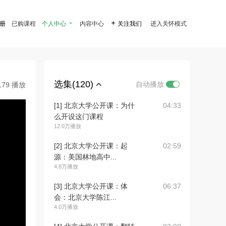
注册
已购课程
个人中心

内容中心

关注我们
进入关怀模式
选集(120)
自动播放
179 播放
[1] 北京大学公开课：为什
04:33
么开设这门课程
12.0万播放
[2] 北京大学公开课：起
02:59
源：美国林地高中...
4.8万播放
[3] 北京大学公开课：体
06:37
会：北京大学陈江...
4.0万播放