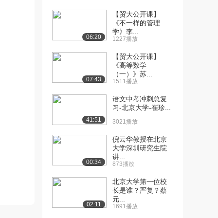
【贸大公开课】
[10] 北京大学公开课：综
07:37
《不一样的管理
述：翻转课堂相关...
学》李...
2.1万播放
06:20
1227播放
[11] 北京大学公开课：探
17:10
【贸大公开课】
《高等数学
索：学生真的可以...
（一）》苏...
2.5万播放
07:43
1511播放
[12] 北京大学公开课：模
05:47
语文中考冲刺总复
型：整体化教学设...
习-北京大学-崔珍...
1.8万播放
41:51
3021播放
[13] 北京大学公开课：五
06:09
倪云华教授在北京
步快速入门翻转课...
大学深圳研究生院
2.1万播放
讲...
00:34
873播放
[14] 北京大学公开课：模
05:47
北京大学第一位校
型：我的学生适合...
长是谁？严复？蔡
1.4万播放
元...
02:11
1691播放
[15] 北京大学公开课：案
04:35