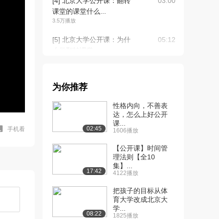
[4] 北京大学公开课：翻转
03:00
课堂的课堂什么...
3.5万播放
[5] 北京大学公开课：为什
05:12
么做翻转课堂—...
2.7万播放
[6] 北京大学公开课：概
03:01
为你推荐
念：什么是翻转课...
2.9万播放
性格内向，不善表
达，怎么上好公开
[7] 北京大学公开课：观
03:25
课...
点：翻转课堂不是...
02:45
手机看
1606播放
2.6万播放
【公开课】时间管
[8] 北京大学公开课：前
理法则【全10
20:23
集】...
景：视频重塑课堂...
17:42
4122播放
3.2万播放
把孩子的目标从体
[9] 北京大学公开课：理
05:01
育大学改成北京大
论：掌握学习教学...
学...
08:22
1825播放
2.4万播放