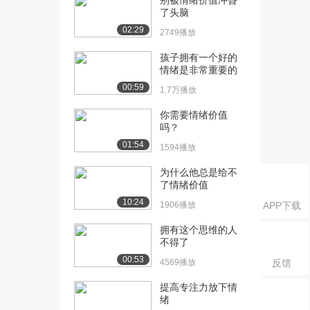
别被情绪价值冲昏
了头脑
02:29
2749播放
孩子拥有一个好的
情绪是非常重要的
00:59
1.7万播放
你需要情绪价值
吗？
01:54
1594播放
为什么他总是给不
了情绪价值
10:24
1906播放
APP下载
拥有这个思维的人
不得了
00:53
4569播放
反馈
提高专注力放下情
绪