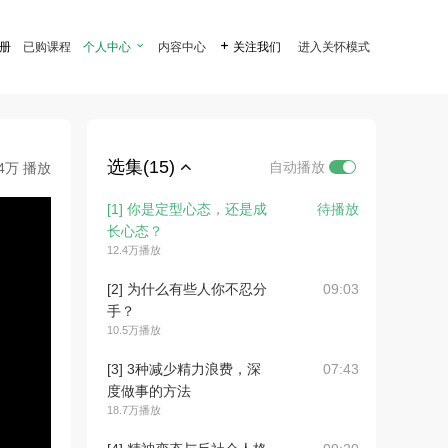
注册
已购课程
个人中心

内容中心

关注我们
进入关怀模式
选集(15)
自动播放
.4万 播放
[1] 你是定型心态，还是成
待播放
长心态？
12.4万播放
[2] 为什么有些人你不忍分
09:03
手？
10.5万播放
[3] 3种减少精力浪费，深
07:43
度做事的方法
18.7万播放