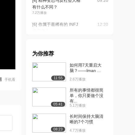
[4] 精神变态与反社会人格
09:20
有什么不同？
7.2万播放
[6] 你属于最稀有的 INFJ
12:20
提倡者人...
4.4万播放
[7] 如何控制自己的情绪？
10:00
为你推荐
11.3万播放
如何用7天重启大
[8] 如何把握好今天？
07:29
脑？——lman ...
23.5万播放
11:55
2.6万播放
手机看
[9] 5个简单高效的时间管
06:15
理技巧
所有的事情都很简
单，你只要做个没
17.3万播放
有...
05:41
5.1万播放
[10] 高效率学习的11条黄
05:22
金法则
长时间保持大脑清
23.7万播放
晰的7个习惯
08:23
4.7万播放
[11] 塞内加：如何创造你
05:40