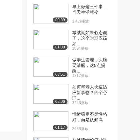
自己的好运？
早上做这三件事，
11.6万播放
当天生活就变
00:39
[12] 尼采：怎样过一种真
2.4万播放
06:15
实的生活？
减减期如果心态崩
9.9万播放
了，这个时期应该
如...
[13] 为什么你不应该过早
05:54
01:00
1084播放
毕业离校？
做学生管理，头脑
4.1万播放
要清醒，这5点提
醒...
[14] 做事总是没有动力，
04:14
03:51
1317播放
该怎么办？
8.4万播放
如何帮老人快速适
应新事物？四个心
[15] 不幸的童年，如何影
05:56
理...
02:06
3248播放
响一个人？
8.5万播放
情绪稳定不是性格
好，而是认知高
[16] 职场中的你和我，像
02:15
01:17
极了小时候看过的...
2086播放
3.9万播放