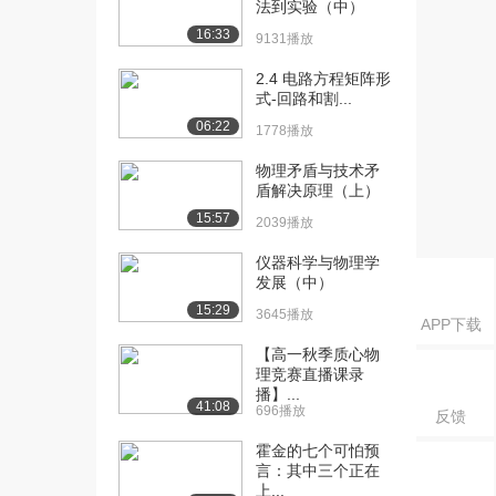
法到实验（中）
课：晶体二极管的参...
1.5万播放
16:33
9131播放
[16] 北京交通大学公开
05:25
2.4 电路方程矩阵形
课：二极管模型
式-回路和割...
1.4万播放
06:22
1778播放
[17] 北京交通大学公开
12:30
物理矛盾与技术矛
课：几种常见的特殊...
盾解决原理（上）
1.8万播放
15:57
2039播放
[18] 北京交通大学公开
15:26
仪器科学与物理学
课：二极管应用
发展（中）
1.9万播放
15:29
3645播放
APP下载
[19] 北京交通大学公开
10:25
【高一秋季质心物
课：三极管的分类及...
理竞赛直播课录
2.1万播放
播】...
41:08
696播放
反馈
[20] 北京交通大学公开
11:46
课：晶体三极管的工...
霍金的七个可怕预
言：其中三个正在
2.3万播放
上...