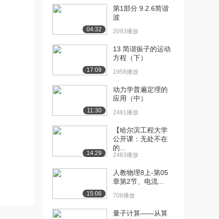
第1部分 9.2.6简谐
[10] 北京交通大学公开
05:03
波
课：半导体PN结的...
04:32
2093播放
2.1万播放
13.简谐振子的运动
[11] 北京交通大学公开
01:48
方程（下）
课：半导体PN结的...
17:09
1958播放
1.8万播放
动力学普遍定理的
[12] 北京交通大学公开
02:57
应用（中）
课：半导体PN结的...
11:30
2481播放
1.7万播放
【哈尔滨工程大学
[13] 北京交通大学公开
10:35
公开课：无处不在
课：晶体二极管的结...
的...
14:29
2.0万播放
2483播放
[14] 北京交通大学公开
人教物理8上-第05
15:15
章第2节、电流...
课：晶体二极管的等...
1.9万播放
15:06
708播放
[15] 北京交通大学公开
02:22
量子计算——从算