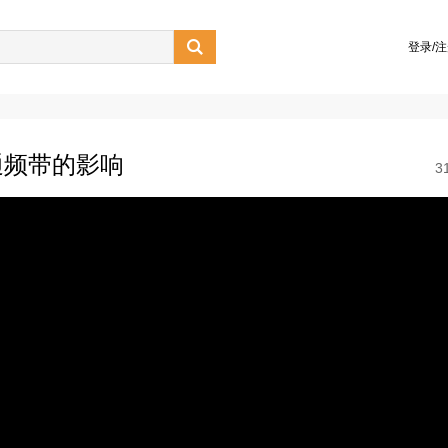

登录/
通频带的影响
3