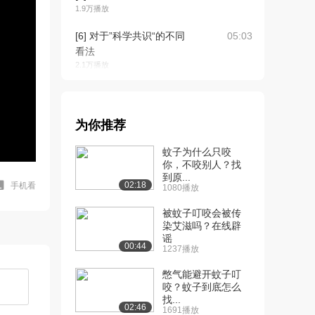
1.9万播放
[6] 对于”科学共识“的不同
05:03
看法
2.1万播放
[7] 对称之美
02:31
1.7万播放
为你推荐
[8] 未来建筑的对称性
03:12
1.9万播放
蚊子为什么只咬
你，不咬别人？找
[9] ”死星“真的具有巨大破
03:31
到原...
02:18
手机看
1080播放
坏力吗？
1.7万播放
被蚊子叮咬会被传
染艾滋吗？在线辟
[10] 怎样吹出优美的乐声
02:04
谣
2.1万播放
00:44
1237播放
[11] 电脑的创造力：人工
01:09
憋气能避开蚊子叮
智能和创造艺术
咬？蚊子到底怎么
找...
2.0万播放
02:46
1691播放