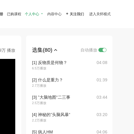
注册
已购课程
个人中心

内容中心

关注我们
进入关怀模式
选集(80)
自动播放
.9万 播放
[1] 反物质是何物？
04:08
6.5万播放
[2] 什么是重力？
01:39
2.7万播放
[3] ”大脑地图“二三事
03:44
2.5万播放
[4] 神秘的”头脑风暴“
03:20
2.2万播放
[5] 病人HM
04:06