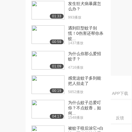
2.3万播放
发生狂犬病暴露怎
么办？
[19] 自我是可以舍弃的吗
03:47
01:33
993播放
2.1万播放
遇到巨型蚊子别
[20] 欢迎来到世界科学节
01:24
慌！0伤害还帮你杀
频道
蚊...
1.3万播放
00:59
1437播放
[21] 治疗疾病还是加强记
04:05
为什么你那么爱招
蚊子？
忆？
2.1万播放
01:09
4716播放
[22] 机器人医生
04:47
感觉这蚊子多到能
1.9万播放
把人抬走了
00:19
5852播放
[23] 实验室中的重力
04:53
APP下载
1.2万播放
为什么蚊子总爱叮
你？不点蚊香，如
[24] 感知与“客观”
03:03
何...
04:17
1.8万播放
1548播放
反馈
[25] 首例视网膜基因治疗
03:02
被蚊子咬后涂它=白