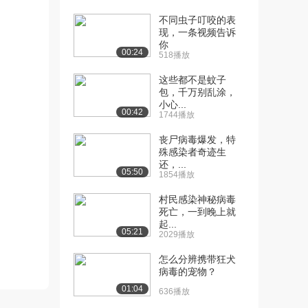
[12] 对称的力量
03:07
不同虫子叮咬的表
1.6万播放
现，一条视频告诉
你
[13] 绘制大脑皮层图谱
01:54
00:24
518播放
1.3万播放
这些都不是蚊子
[14] 两极世界里的科学
01:19
包，千万别乱涂，
小心...
2.0万播放
00:42
1744播放
[15] 量子的真相：空间时
01:19
丧尸病毒爆发，特
间与纠缠
殊感染者奇迹生
4.9万播放
还，...
05:50
1854播放
[16] 一个让大脑变成汤的
06:59
村民感染神秘病毒
女人
死亡，一到晚上就
3.5万播放
起...
05:21
2029播放
[17] 预测无法预测的事
01:33
2.9万播放
怎么分辨携带狂犬
病毒的宠物？
[18] 长生不老-人类再生成
01:38
01:04
636播放
为可能