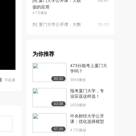
[4] 厦门大学公开课：大数
05:47
据的应用
4.7万播放
[5] 厦门大学公开课：大数
05:53
据的关键技术
5.3万播放
[6] 厦门大学公开课：云计
11:44
为你推荐
算
5.4万播放
473分能考上厦门大
学吗？
[7] 厦门大学公开课：物联
08:27
00:32
网
3654播放
手机看
4.9万播放
报考厦门大学，专
业应该这样选！
[8] 厦门大学公开课：
10:43
03:08
Hadoop简介
1620播放
4.6万播放
中央财经大学公开
课：优化选择模型
[9] 厦门大学公开课：
10:54
Hadoop不同版...
07:20
4.7万播放
3.5万播放