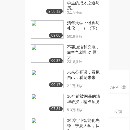
HDFS相关概念
学生的成才之道与
2.7万播放
历...
2:58:12
3.1万播放
[16] 厦门大学公开课：
05:45
清华大学：谈判与
HDFS体系结构
礼仪（一）（下）
2.3万播放
09:06
5019播放
[17] 厦门大学公开课：
12:03
不要加油和充电，
HDFS存储原理
靠空气就能动 厦
2.3万播放
大...
00:27
2318播放
[18] 厦门大学公开课：
12:35
HDFS读数据过程
未来公开课：看见
自己，看见未来
2.2万播放
00:17
2.1万播放
APP下载
[19] 厦门大学公开课：
06:03
HDFS写数据过程
10年前被网暴的清
1.8万播放
华教授，精准预测...
07:34
5.3万播放
反馈
[20] 厦门大学公开课：
14:37
HDFS编程实践
对话行业智能化先
2.0万播放
锋：宁夏大学，从