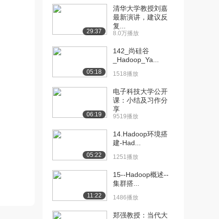
清华大学教授刘嘉
[10] 厦门大学公开课：
09:45
最新演讲，建议反
复...
Hadoop项目结...
29:37
8.0万播放
3.3万播放
142_尚硅谷
[11] 厦门大学公开课：
08:59
_Hadoop_Ya...
Hadoop安装之...
05:18
1518播放
3.0万播放
电子科技大学公开
[12] 厦门大学公开课：
12:51
课：小结及习作分
Hadoop的安装...
享
06:19
2.9万播放
9519播放
[13] 厦门大学公开课：
待播放
14.Hadoop环境搭
建-Had...
Hadoop集群的...
2.8万播放
05:22
1251播放
[14] 厦门大学公开课：分
07:18
15--Hadoop概述--
布式文件系统HD...
集群搭...
2.9万播放
11:22
1486播放
[15] 厦门大学公开课：
14:02
郑强教授：当代大