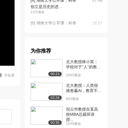
[4] 湖南大学公开课：科举
07:48
创立是历史的进...
2.0万播放
[5] 湖南大学公开课：科举
16:57
科目的嬗变-唐...
2.1万播放
[6] 湖南大学公开课：报考
05:44
为你推荐
与二李纷争-考...
1.5万播放
北大教授林小英：
学校对于“人”的教...
[7] 湖南大学公开课：通榜
22:18
00:23
与行卷-唐代科...
1645播放
手机看
1.5万播放
北大教授：人类很
难卷赢AI，教育不...
[8] 湖南大学公开课：行卷
15:29
03:28
的影响-通榜和...
863播放
1.2万播放
倪云华教授在某高
校MBA总裁班讲
[9] 湖南大学公开课：放榜
08:11
授...
后的庆祝活动-...
00:30
1649播放
1.1万播放