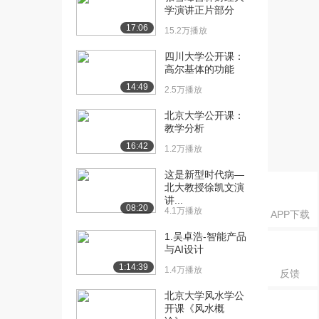
施糊名誊录的影响...
学演讲正片部分
1.5万播放
17:06
15.2万播放
[16] 湖南大学公开课：北
待播放
四川大学公开课：
宋中叶的制度建设...
高尔基体的功能
9212播放
14:49
2.5万播放
[17] 湖南大学公开课：德
15:04
北京大学公开课：
行取士与考试取士...
教学分析
9633播放
16:42
1.2万播放
[18] 湖南大学公开课：考
18:03
这是新型时代病—
试公平与区域公平...
北大教授徐凯文演
8622播放
讲...
08:20
4.1万播放
APP下载
[19] 湖南大学公开课：科
17:50
举对宋代社会的影...
1.吴卓浩-智能产品
1.0万播放
与AI设计
1:14:39
1.4万播放
反馈
[20] 湖南大学公开课：辽
19:12
朝科举的特点
北京大学风水学公
7873播放
开课《风水概