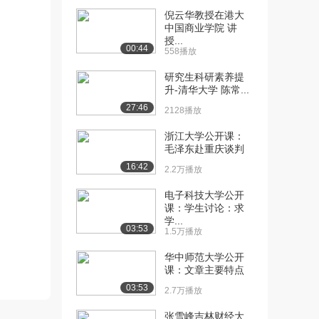
倪云华教授在港大
[10] 湖南大学公开课：武
01:06
中国商业学院 讲
举制度
授...
00:44
558播放
1.0万播放
研究生科研素养提
[11] 湖南大学公开课：唐
03:00
升-清华大学 陈常...
代科举的影响-总...
27:46
1.1万播放
2128播放
浙江大学公开课：
[12] 湖南大学公开课：宋
00:58
毛泽东赴重庆谈判
太祖的科举改革措...
16:42
1.0万播放
2.2万播放
[13] 湖南大学公开课：宋
05:41
电子科技大学公开
课：学生讨论：求
太宗的科举改革措...
学...
1.0万播放
03:53
1.5万播放
[14] 湖南大学公开课：宋
22:30
华中师范大学公开
真宗的科举改革措...
课：文章主要特点
1.2万播放
03:53
2.7万播放
[15] 湖南大学公开课：实
20:27
张雪峰吉林财经大