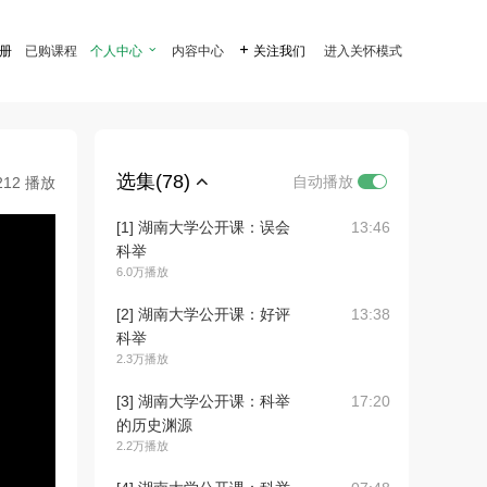
注册
已购课程
个人中心

内容中心

关注我们
进入关怀模式
选集(78)
自动播放
212 播放
[1] 湖南大学公开课：误会
13:46
科举
6.0万播放
[2] 湖南大学公开课：好评
13:38
科举
2.3万播放
[3] 湖南大学公开课：科举
17:20
的历史渊源
2.2万播放