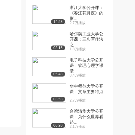
浙江大学公开课：
[10] 中央财经大学公开
21:19
《春江花月夜》的
课：行业与经济周期
影...
14:58
13.1万播放
2.7万播放
哈尔滨工业大学公
[11] 中央财经大学公开
20:24
开课：三步写作法
课：行业结构及其分...
之...
12.5万播放
03:15
1.8万播放
[12] 中央财经大学公开
11:17
电子科技大学公开
课：房地产行业投资...
课：管理心理学课
堂...
12.2万播放
05:48
8.4万播放
[13] 中央财经大学公开
06:40
华中师范大学公开
课：投资与项目
课：文章主要特点
11.3万播放
03:53
2.7万播放
[14] 中央财经大学公开
05:33
台湾清华大学公开
课：财务效益评估
课：为什么世界看
10.5万播放
起...
06:20
2.1万播放
[15] 中央财经大学公开
04:28