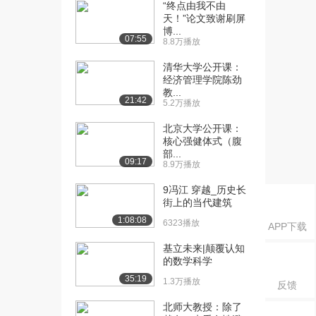
课：财务指标分类介...
“终点由我不由
天！”论文致谢刷屏
11.0万播放
博...
07:55
8.8万播放
[16] 中央财经大学公开
07:58
课：静态评价指标介...
清华大学公开课：
9.1万播放
经济管理学院陈劲
教...
21:42
[17] 中央财经大学公开
09:19
5.2万播放
课：动态评价指标-...
北京大学公开课：
8.8万播放
核心强健体式（腹
部...
[18] 中央财经大学公开
14:03
09:17
8.9万播放
课：财务内部收益率
8.2万播放
9冯江 穿越_历史长
街上的当代建筑
[19] 中央财经大学公开
07:48
1:08:08
6323播放
APP下载
课：盈利能力指数与...
6.9万播放
基立未来|颠覆认知
的数学科学
[20] 中央财经大学公开
12:06
35:19
1.3万播放
反馈
课：项目比选介绍与...
6.4万播放
北师大教授：除了