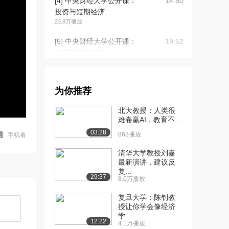
[4] 中央财经大学公开课：
14:50
投资与短期经济...
23.8万播放
[5] 中央财经大学公开课：
19:52
政府投资与短期...
20.1万播放
[6] 中央财经大学公开课：
18:12
为你推荐
投资与长期经济...
18.1万播放
北大教授：人类很
难卷赢AI，教育不...
[7] 中央财经大学公开课：
24:03
03:28
投资规模与投资...
863播放
手机看
16.1万播放
清华大学教授刘嘉
最新演讲，建议反
[8] 中央财经大学公开课：
19:10
复...
行业的涵义与分...
29:37
8.0万播放
13.7万播放
复旦大学：陈钊教
[9] 中央财经大学公开课：
18:09
授让你学会像经济
学...
行业的生命周期
12:22
4.1万播放
13.0万播放