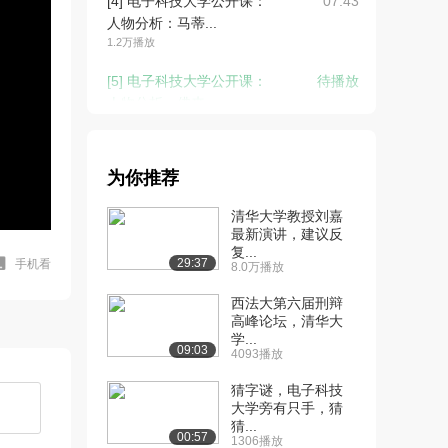
[4] 电子科技大学公开课：
07:43
人物分析：马蒂...
1.2万播放
[5] 电子科技大学公开课：
待播放
人物分析：佛来...
9714播放
[6] 电子科技大学公开课：
03:29
为你推荐
情节分析：铺垫...
9381播放
清华大学教授刘嘉
最新演讲，建议反
[7] 电子科技大学公开课：
07:15
复...
情节分析：结尾...
29:37
手机看
8.0万播放
9176播放
西法大第六届刑辩
[8] 电子科技大学公开课：
高峰论坛，清华大
08:58
学...
《竹林中》：求...
09:03
4093播放
1.0万播放
猜字谜，电子科技
[9] 电子科技大学公开课：
09:15
大学旁有只手，猜
反思历史之“真...
猜...
00:57
1306播放
8140播放