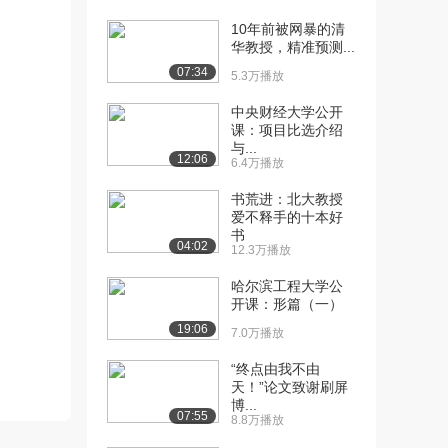
10年前被网暴的清
[10] 电子科技大学公开
05:30
华教授，精准预测...
课：作者及作品简介
07:34
6932播放
5.3万播放
中央财经大学公开
[11] 电子科技大学公开
08:19
课：项目比选介绍
课：凶手是谁？为何...
与...
8107播放
12:06
6.4万播放
[12] 电子科技大学公开
07:07
书荒进：北大教授
课： 罪魁恶首是谁...
爱不释手的十本好
书
7544播放
04:02
12.3万播放
[13] 电子科技大学公开
06:44
哈尔滨工程大学公
课：形式技巧与主题
开课：形篇（一）
7408播放
19:06
7.0万播放
[14] 电子科技大学公开
10:38
“终点由我不由
课：《简&#822...
天！”论文致谢刷屏
1.1万播放
博...
07:55
8.8万播放
[15] 电子科技大学公开
08:07