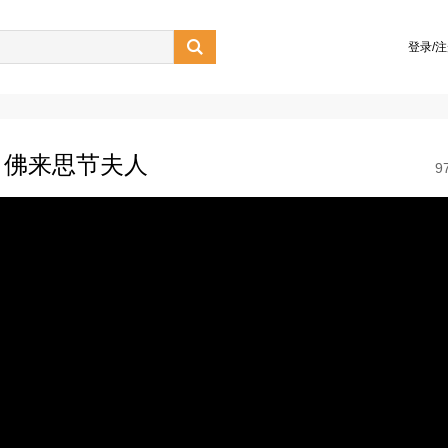

登录/
：佛来思节夫人
9