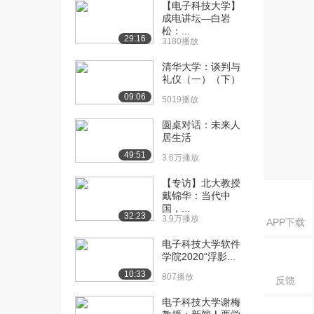
课：故事情节梗概
【电子科技大学】
成电讲坛—白岩
7723播放
松：...
29:16
3180播放
[16] 电子科技大学公开
11:46
课：简&#8226...
清华大学：谈判与
7442播放
礼仪（一）（下）
09:06
5019播放
[17] 电子科技大学公开
07:24
课：简&#8226...
圆桌对话：未来人
5326播放
居生活
49:51
[18] 电子科技大学公开
13:04
3.6万播放
课：简&#8226...
【专访】北大教授
6277播放
戴锦华：当代中
国，...
[19] 电子科技大学公开
08:10
32:23
3.9万播放
APP下载
课：《简&#822...
5761播放
电子科技大学软件
学院2020“浮影...
[20] 电子科技大学公开
04:28
10:33
807播放
反馈
课：反思现实
5934播放
电子科技大学谢梅