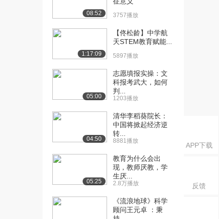
征意义
二章 对国家出路...
08:52
2.4万播放
3757播放
[16] 武汉大学公开课：从
11:54
【佟松龄】中学航
天STEM教育赋能...
《天朝田亩制度》...
2.1万播放
1:17:09
5897播放
[17] 武汉大学公开课：洋
11:43
志愿填报实操：文
务派的求强求富
科报考武大，如何
判...
1.9万播放
05:00
1203播放
[18] 武汉大学公开课：早
11:50
清华李稻葵院长：
期改良主义知识分...
中国将掀起经济逆
2.0万播放
转...
04:50
8881播放
APP下载
[19] 武汉大学公开课：昙
11:55
教育为什么会出
花一现的百日维新
现，教师厌教，学
1.7万播放
生厌...
05:25
2.8万播放
反馈
[20] 武汉大学公开课：戊
12:42
戌维新运动失败的...
《流浪地球》科学
1.6万播放
顾问王元卓 ：秉
持...