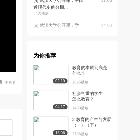
[4] 武汉大学公开课：中国
17:03
近现代史的分期...
3.5万播放
[5] 武汉大学公开课：学
14:03
习“中国近现代史...
3.4万播放
[6] 武汉大学公开课：鸦片
10:48
为你推荐
战争前的中国和...
4.6万播放
教育的本质到底是
什么？
[7] 武汉大学公开课：中国
12:29
02:10
半殖民地半封建...
1825播放
手机看
3.2万播放
社会气重的学生，
怎么教育？
[8] 武汉大学公开课：近代
09:32
04:17
中国的主要矛盾...
1483播放
2.6万播放
3-教育的产生与发展
（一）（下）
[9] 武汉大学公开课：反对
09:17
外国侵略的斗争...
15:06
2786播放
2.5万播放