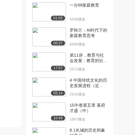
一分钟家庭教育
[10] 武汉大学公开课：2.
09:28
资本-帝国主义...
01:03
4348播放
2.4万播放
罗秋兰：AI时代下的
[11] 武汉大学公开课：不
11:32
家庭教育思考
平等条约体系及后...
06:37
6686播放
2.2万播放
第11讲，教育与社
[12] 武汉大学公开课：中
10:33
会发展：教育的社...
国人民反抗外来侵...
17:57
2672播放
2.3万播放
4 中国传统文化的历
[13] 武汉大学公开课：.反
10:01
史发展进程（近...
对外来侵略战争...
05:14
2616播放
2.1万播放
15中卷第五章 幕府
[14] 武汉大学公开课：民
09:00
才盛（中）
族意识的觉醒
10:49
2.0万播放
1867播放
8.1长城的历史和象
[15] 武汉大学公开课：第
11:43