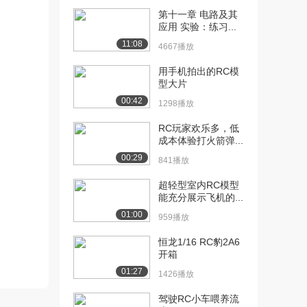
第十一章 电路及其
[10] 华中科技大学公开
13:01
应用 实验：练习...
课：第一部分
11:08
4667播放
2.0万播放
用手机拍出的RC模
[11] 华中科技大学公开
09:43
型大片
课：第二部分
00:42
1298播放
1.6万播放
RC玩家欢乐多，低
[12] 华中科技大学公开
19:18
成本体验打火箭弹...
课：电路输入
00:29
841播放
1.7万播放
超轻型室内RC模型
[13] 华中科技大学公开
17:08
能充分展示飞机的...
课：仿真功能设置、...
01:00
1.1万播放
959播放
[14] 华中科技大学公开
恒龙1/16 RC豹2A6
13:14
开箱
课：电路输入
1.3万播放
01:27
1426播放
[15] 华中科技大学公开
07:18
驾驶RC小车喂养流