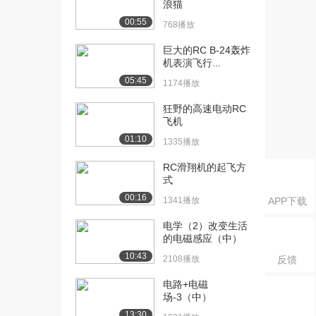
浪猫
课：直流偏置、瞬态...
1.1万播放
00:55
768播放
[16] 华中科技大学公开
05:03
巨大的RC B-24轰炸
课：直流扫描和参数...
机表演飞行...
8066播放
05:45
1174播放
[17] 华中科技大学公开
03:35
狂野的高速电动RC
课：万用表
飞机
1.4万播放
01:10
1335播放
[18] 华中科技大学公开
10:34
RC滑翔机的起飞方
课：信号发生器和示...
式
1.3万播放
00:16
1341播放
APP下载
[19] 华中科技大学公开
15:29
电学（2）改变生活
课：仿真讲解
的电磁感应（中）
8677播放
10:43
2108播放
反馈
[20] 华中科技大学公开
07:45
电路+电磁
课：讲解视频
场-3（中）
9148播放
13:30