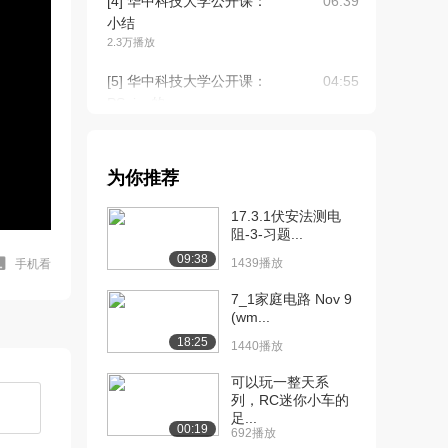
[4] 华中科技大学公开课：
06:39
小结
2.3万播放
[5] 华中科技大学公开课：
04:55
PSpice的...
2.3万播放
[6] 华中科技大学公开课：
05:36
为你推荐
Multisi...
2.1万播放
17.3.1伏安法测电
阻-3-习题...
[7] 华中科技大学公开课：
10:59
09:38
运算放大器及其...
1439播放
手机看
3.1万播放
7_1家庭电路 Nov 9
(wm...
[8] 华中科技大学公开课：
11:59
18:25
运算放大器的基...
1440播放
2.5万播放
可以玩一整天系
列，RC迷你小车的
[9] 华中科技大学公开课：
08:08
足...
小结
00:19
692播放
1.7万播放