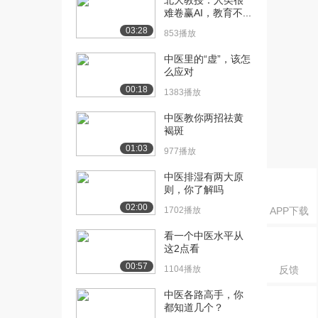
北大教授：人类很
11.1万播放
难卷赢AI，教育不...
[16] 暨南大学公开课：中
05:47
03:28
853播放
医理论之气血津液...
中医里的“虚”，该怎
8.4万播放
么应对
[17] 暨南大学公开课：中
04:55
00:18
1383播放
医理论之气血津液...
7.3万播放
中医教你两招祛黄
褐斑
[18] 暨南大学公开课：中
06:20
01:03
977播放
医理论之气血津液...
7.3万播放
中医排湿有两大原
则，你了解吗
[19] 暨南大学公开课：中
03:37
02:00
1702播放
APP下载
医理论之气血津液...
7.0万播放
看一个中医水平从
这2点看
[20] 暨南大学公开课：中
02:51
00:57
1104播放
反馈
医理论之病因理论...
7.3万播放
中医各路高手，你
都知道几个？
[21] 暨南大学公开课：中
03:08