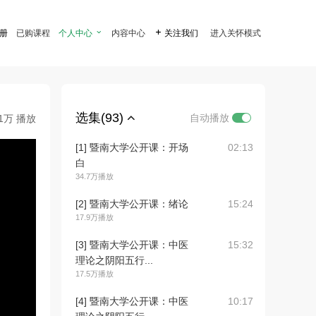
注册
已购课程
个人中心

内容中心

关注我们
进入关怀模式
选集(93)
自动播放
.1万 播放
[1] 暨南大学公开课：开场
02:13
白
34.7万播放
[2] 暨南大学公开课：绪论
15:24
17.9万播放
[3] 暨南大学公开课：中医
15:32
理论之阴阳五行...
17.5万播放
[4] 暨南大学公开课：中医
10:17