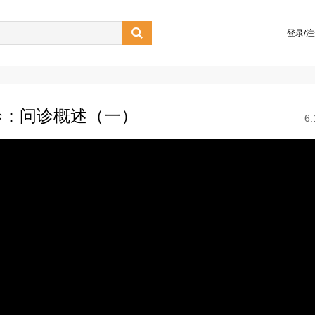

登录/
诊：问诊概述（一）
6