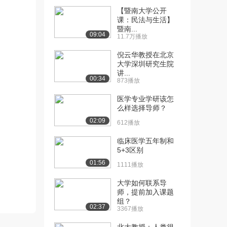
[10] 暨南大学公开课：中
10:15
【暨南大学公开
医理论之五脏六腑...
课：民法与生活】
11.6万播放
暨南...
09:04
11.7万播放
[11] 暨南大学公开课：中
11:55
倪云华教授在北京
医理论之五脏六腑...
大学深圳研究生院
11.2万播放
讲...
00:34
873播放
[12] 暨南大学公开课：中
13:10
医理论之五脏六腑...
医学专业学研该怎
么样选择导师？
9.9万播放
02:09
612播放
[13] 暨南大学公开课：中
05:55
医理论之五脏六腑...
临床医学五年制和
12.1万播放
5+3区别
01:56
1111播放
[14] 暨南大学公开课：中
03:26
医理论之五脏六腑...
大学如何联系导
8.3万播放
师，提前加入课题
组？
02:37
[15] 暨南大学公开课：中
08:43
3367播放
医理论之气血津液...