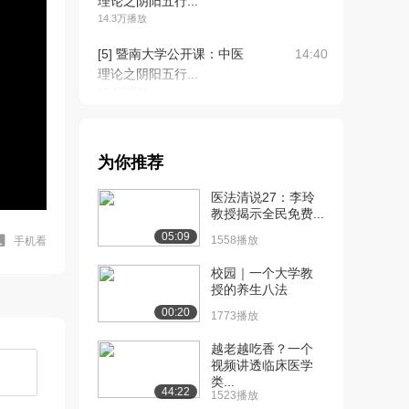
理论之阴阳五行...
14.3万播放
[5] 暨南大学公开课：中医
14:40
理论之阴阳五行...
13.4万播放
[6] 暨南大学公开课：中医
05:06
理论之阴阳五行...
为你推荐
12.0万播放
医法清说27：李玲
[7] 暨南大学公开课：中医
05:09
教授揭示全民免费...
理论之五脏六腑...
05:09
12.3万播放
1558播放
手机看
[8] 暨南大学公开课：中医
校园｜一个大学教
10:45
授的养生八法
理论之五脏六腑...
13.0万播放
00:20
1773播放
[9] 暨南大学公开课：中医
06:16
越老越吃香？一个
视频讲透临床医学
理论之五脏六腑...
类...
11.7万播放
44:22
1523播放