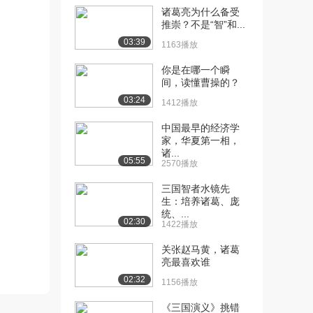
诸葛亮为什么备受
[10] 哈尔滨工程大学公开
16:34
推崇？不是“智”和...
课：计篇（三）
03:39
1163播放
9.0万播放
你是在哪一个瞬
[11] 哈尔滨工程大学公开
17:19
间，读懂曹操的？
课：计篇（四）
03:24
1412播放
8.3万播放
中国最早的经济学
[12] 哈尔滨工程大学公开
06:56
家，华夏第一相，
课：作战篇（绪论...
诸...
05:55
2570播放
8.1万播放
三国智者水镜先
[13] 哈尔滨工程大学公开
22:53
生：培养诸葛、庞
课：作战篇（一）
统、...
8.1万播放
02:30
1422播放
[14] 哈尔滨工程大学公开
07:11
关张赵马黄，诸葛
课：作战篇（二）
亮最喜欢谁
6.6万播放
02:32
1156播放
[15] 哈尔滨工程大学公开
22:00
《三国演义》挑错