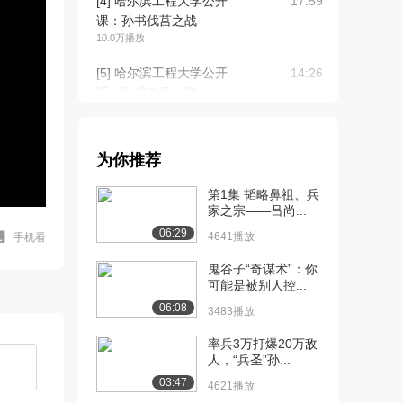
[4] 哈尔滨工程大学公开
17:59
课：孙书伐莒之战
10.0万播放
[5] 哈尔滨工程大学公开
14:26
课：孙武奔吴，隐...
9.0万播放
[6] 哈尔滨工程大学公开
20:44
为你推荐
课：孙武吴宫斩美...
7.9万播放
第1集 韬略鼻祖、兵
家之宗——吕尚...
[7] 哈尔滨工程大学公开
12:57
06:29
课：孙武建功立业
4641播放
手机看
7.3万播放
鬼谷子“奇谋术”：你
可能是被别人控...
[8] 哈尔滨工程大学公开
08:31
06:08
课：计篇（一）
3483播放
11.1万播放
率兵3万打爆20万敌
人，“兵圣”孙...
[9] 哈尔滨工程大学公开
21:56
课：计篇（二）
03:47
4621播放
10.5万播放