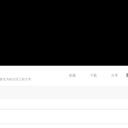
收藏
下载
分享
年更名为哈尔滨工程大学。