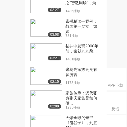
课：作战篇（三）
之“智激周瑜”，为...
7.3万播放
02:27
1486播放
[16] 哈尔滨工程大学公开
02:54
素书精读—案例：
课：作战篇（四）
战国第一义女—如
6.4万播放
姬
03:08
781播放
[17] 哈尔滨工程大学公开
23:10
枯井中发现2000年
课：作战篇（五）
前，秦朝九九乘...
7.2万播放
03:21
1461播放
[18] 哈尔滨工程大学公开
03:14
诸葛亮家族究竟有
课：作战篇（六）...
多厉害
5.8万播放
02:15
1173播放
APP下载
[19] 哈尔滨工程大学公开
20:36
课：作战篇（六）...
家族传承：汉代张
良张氏家族是如何
6.7万播放
做...
02:09
1235播放
反馈
[20] 哈尔滨工程大学公开
19:37
课：作战篇（七）
火爆全球的奇书
6.3万播放
《鬼谷子》，到底